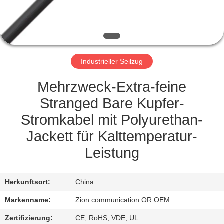
TRETEN
SIE
MIT
Industrieller Seilzug
UNS
IN
Mehrzweck-Extra-feine
VERBINDUNG
Stranged Bare Kupfer-
Stromkabel mit Polyurethan-
FORDERN
Jackett für Kalttemperatur-
SIE EIN
Leistung
ZITAT
Herkunftsort:
China
SITEMAP
Markenname:
Zion communication OR OEM
Zertifizierung:
CE, RoHS, VDE, UL