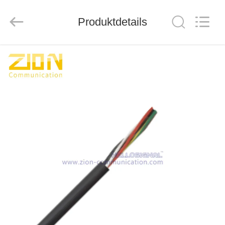
ZION
COMMUNICATION
CO.,
Produktdetails
LTD.
All
Rights
Reserved.
HAUS
PRODUKTE
ÜBER
UNS
FABRIK-
AUSFLUG
QUALITÄTSKONTROLLE