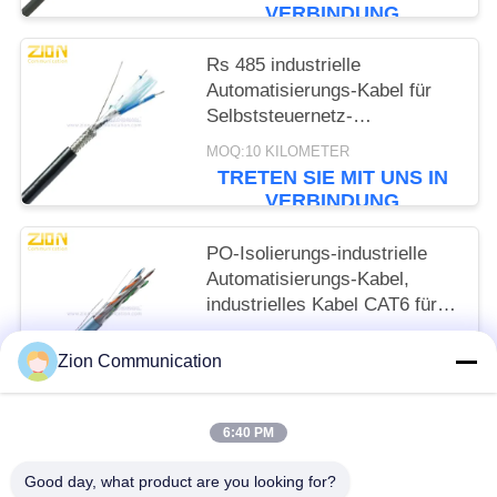
VERBINDUNG
Rs 485 industrielle
Automatisierungs-Kabel für
Selbststeuernetz-
Kommunikation des
MOQ:10 KILOMETER
Gebäudes
TRETEN SIE MIT UNS IN
VERBINDUNG
PO-Isolierungs-industrielle
Automatisierungs-Kabel,
industrielles Kabel CAT6 für
langes Leben
MOQ:10 KILOMETER
Zion Communication
TRETEN SIE MIT UNS IN
VERBINDUNG
6:40 PM
Beliebte Kategorien
Alle
Good day, what product are you looking for?