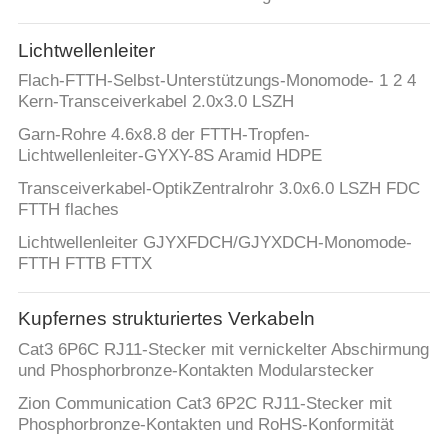
TRETEN
Lichtwellenleiter
SIE
Flach-FTTH-Selbst-Unterstützungs-Monomode- 1 2 4
MIT
Kern-Transceiverkabel 2.0x3.0 LSZH
UNS
Garn-Rohre 4.6x8.8 der FTTH-Tropfen-
Lichtwellenleiter-GYXY-8S Aramid HDPE
IN
Transceiverkabel-OptikZentralrohr 3.0x6.0 LSZH FDC
VERBINDUNG
FTTH flaches
Lichtwellenleiter GJYXFDCH/GJYXDCH-Monomode-
FORDERN
FTTH FTTB FTTX
SIE EIN
Kupfernes strukturiertes Verkabeln
ZITAT
Cat3 6P6C RJ11-Stecker mit vernickelter Abschirmung
und Phosphorbronze-Kontakten Modularstecker
SITEMAP
Zion Communication Cat3 6P2C RJ11-Stecker mit
Phosphorbronze-Kontakten und RoHS-Konformität