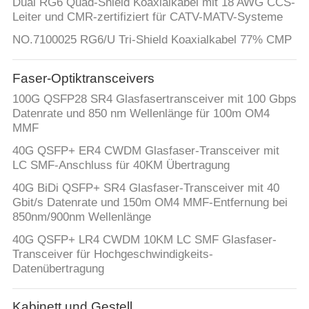
Dual RG6 Quad-Shield Koaxialkabel mit 18 AWG CCS-
Leiter und CMR-zertifiziert für CATV-MATV-Systeme
NO.7100025 RG6/U Tri-Shield Koaxialkabel 77% CMP
Faser-Optiktransceivers
100G QSFP28 SR4 Glasfasertransceiver mit 100 Gbps
Datenrate und 850 nm Wellenlänge für 100m OM4
MMF
40G QSFP+ ER4 CWDM Glasfaser-Transceiver mit
LC SMF-Anschluss für 40KM Übertragung
40G BiDi QSFP+ SR4 Glasfaser-Transceiver mit 40
Gbit/s Datenrate und 150m OM4 MMF-Entfernung bei
850nm/900nm Wellenlänge
40G QSFP+ LR4 CWDM 10KM LC SMF Glasfaser-
Transceiver für Hochgeschwindigkeits-
Datenübertragung
Kabinett und Gestell