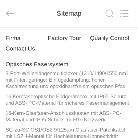
ZION
COMMUNICATION
CO.,
Sitemap
LTD.
All
Rights
Reserved.
HAUS
Firma
Factory Tour
Quality Control
Contact Us
PRODUKTE
Optisches Fasersystem
ÜBER
3-Port-Wellenlängenmultiplexer (1310/1490/1550 nm)
UNS
mit Filter, geringer Einfügedämpfung, hoher
Kanaltrennung und epoxidharzfreiem optischen Pfad
16 Kernfaseroptische Endgerätebox mit IP65-Schutz
FABRIK-
und ABS+PC-Material für sicheres Fasermanagement
AUSFLUG
16-Kern-Glasfaser-Anschlusskasten mit ABS+PC-
Material und IP55-Schutz für Fttx-Netzwerk
QUALITÄTSKONTROLLE
SC-zu-SC OS1/OS2 9/125µm Glasfaser-Patchkabel
mit LSZH-Mantel für Hochleistungs-Konnektivität