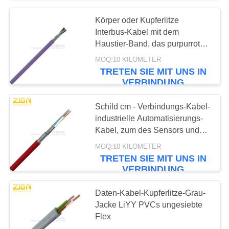
Körper oder Kupferlitze
30
Interbus-Kabel mit dem
Faser-
Haustier-Band, das purpurrote
Jacke einwickelt
MOQ:10 KILOMETER
Optiktransceivers
TRETEN SIE MIT UNS IN
VERBINDUNG
Schild cm - Verbindungs-Kabel-
industrielle Automatisierungs-
Kabel, zum des Sensors und
105
des Propellers zu prüfen
MOQ:10 KILOMETER
TRETEN SIE MIT UNS IN
Kabinett und Gestell
VERBINDUNG
Daten-Kabel-Kupferlitze-Grau-
Jacke LiYY PVCs ungesiebte
Flex