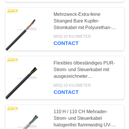
Mehrzweck-Extra-feine
industrieller Seilzug
Stranged Bare Kupfer-
Stromkabel mit Polyurethan-
Jackett für Kalttemperatur-
MOQ:10 KILOMETER
Leistung
CONTACT
20
Flexibles ölbeständiges PUR-
Strom- und Steuerkabel mit
ausgezeichneter
Kabel-Material
Kältebeständigkeit
MOQ:10 KILOMETER
CONTACT
110 H / 110 CH Mehrader-
Strom- und Steuerkabel
96
halogenfrei flammwidrig UV-