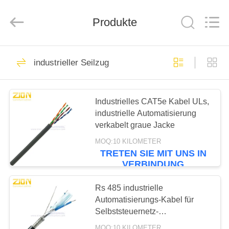
ZION
COMMUNICATION
CO.,
Produkte
LTD.
All
Rights
Reserved.
HAUS
516
industrieller Seilzug
Optisches
PRODUKTE
Fasersystem
Industrielles CAT5e Kabel ULs,
industrielle Automatisierung
ÜBER
verkabelt graue Jacke
UNS
MOQ:10 KILOMETER
TRETEN SIE MIT UNS IN
38
VERBINDUNG
FABRIK-
AUSFLUG
Rs 485 industrielle
Lichtwellenleiter
Automatisierungs-Kabel für
Selbststeuernetz-
QUALITÄTSKONTROLLE
Kommunikation des Gebäudes
MOQ:10 KILOMETER