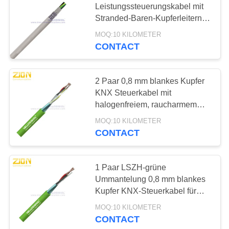
Leistungssteuerungskabel mit
37
Stranded-Baren-Kupferleitern
und abgeschirmter Konstruktion
Sicherheitswarnungskab
MOQ:10 KILOMETER
für industrielle Anwendungen
CONTACT
2 Paar 0,8 mm blankes Kupfer
KNX Steuerkabel mit
halogenfreiem, raucharmem
Mantel für Beleuchtungs- und
110
MOQ:10 KILOMETER
Sicherheitssysteme
CONTACT
Audio- und
Videokabel
1 Paar LSZH-grüne
Ummantelung 0,8 mm blankes
Kupfer KNX-Steuerkabel für
Beleuchtungs- und
MOQ:10 KILOMETER
Sicherheitssysteme
CONTACT
33