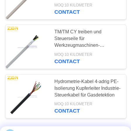
beständig grauer Mantel
MOQ:10 KILOMETER
ADSS-Kabelfittings
CONTACT
TM/TM CY treiben und
Steuerseile für
Werkzeugmaschinen-
Ausrüstung in
MOQ:10 KILOMETER
43
Übereinstimmung mit
CONTACT
verdrahtenden Normen NFPA
Niederspannungsstromk
79 an
Hydrometrie-Kabel 4-adrig PE-
Isolierung Kupferleiter Industrie-
Steuerkabel für Gasdetektion
MOQ:10 KILOMETER
CONTACT
74