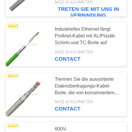
MOQ:10 KILOMETER
TRETEN SIE MIT UNS IN
112
VERBINDUNG
LAN-Netzwerkkabel
Industrielles Ethernet fängt
Profinet-Kabel mit AL/Plastik-
Schirm und TC-Borte auf
MOQ:10 KILOMETER
CONTACT
51
Trennen Sie die aussortierte
Feuerbeständige
Datenübertragungs-Kabel-
Borte, die von konserviertem
Kabel
kupferner Runddraht speziellem
MOQ:10 KILOMETER
PVC gemacht wird
CONTACT
600V-