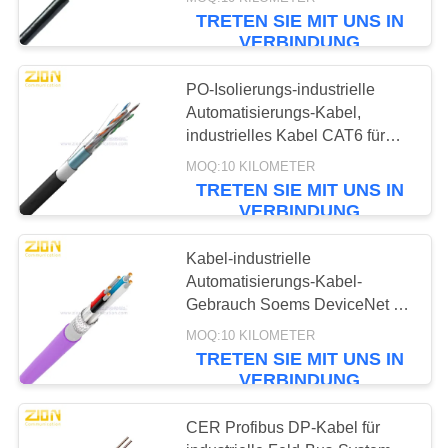
TRETEN SIE MIT UNS IN
TRETEN
VERBINDUNG
SIE
66
PO-Isolierungs-industrielle
MIT
Automatisierungs-Kabel,
Kupfernes
UNS
industrielles Kabel CAT6 für
langes Leben
strukturiertes
IN
MOQ:10 KILOMETER
TRETEN SIE MIT UNS IN
VERBINDUNG
Verkabeln
VERBINDUNG
FORDERN
Kabel-industrielle
Automatisierungs-Kabel-
SIE EIN
54
Gebrauch Soems DeviceNet im
ZITAT
DeviceNet-Bus-System
50-Ohm-
MOQ:10 KILOMETER
TRETEN SIE MIT UNS IN
Koaxialkabel
VERBINDUNG
SITEMAP
CER Profibus DP-Kabel für