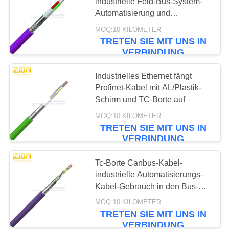
PRIVACY
industrielle Feld-Bus-System-
Automatisierung und
POLICY
Kommunikation
MOQ:10 KILOMETER
132
TRETEN SIE MIT UNS IN
VERBINDUNG
Koaxialkabel CCTV
Industrielles Ethernet fängt
Profinet-Kabel mit AL/Plastik-
Schirm und TC-Borte auf
MOQ:10 KILOMETER
TRETEN SIE MIT UNS IN
VERBINDUNG
146
Tc-Borte Canbus-Kabel-
Koaxialkabel CATV
industrielle Automatisierungs-
Kabel-Gebrauch in den Bus-
Systemen
MOQ:10 KILOMETER
TRETEN SIE MIT UNS IN
VERBINDUNG