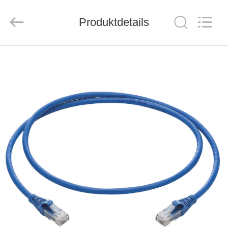
ZION
COMMUNICATION
CO.,
Produktdetails
LTD.
All
Rights
Reserved.
HAUS
PRODUKTE
ÜBER
UNS
FABRIK-
AUSFLUG
QUALITÄTSKONTROLLE