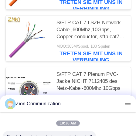
TRETEN SIE MIT UNS IN
VERBINDUNG
S/FTP CAT 7 LSZH Network
Cable ,600Mhz,10Gbps,
Copper conductor, sftp cat7
ethernet cable, cat7 lan cable
MOQ:305M/Spool, 100 Spulen
NO 7112406
TRETEN SIE MIT UNS IN
VERBINDUNG
S/FTP CAT 7 Plenum PVC-
Jacke NICHT 7112405 des
Netz-Kabel-600Mhz 10Gbps
MOQ:305M/Spool, 100 Spulen
Zion Communication
TRETEN SIE MIT UNS IN
VERBINDUNG
10:36 AM
Beliebte Kategorien
Alle