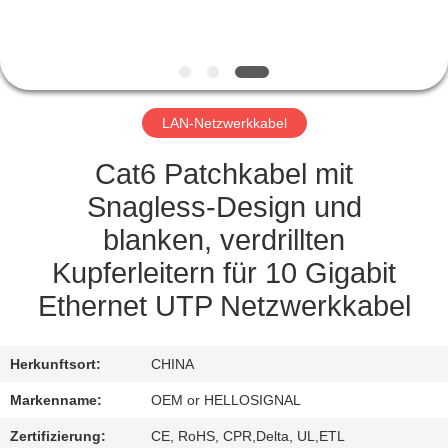
TRETEN
SIE
MIT
LAN-Netzwerkkabel
UNS
IN
Cat6 Patchkabel mit
VERBINDUNG
Snagless-Design und
blanken, verdrillten
FORDERN
Kupferleitern für 10 Gigabit
SIE EIN
Ethernet UTP Netzwerkkabel
ZITAT
Herkunftsort:
CHINA
SITEMAP
Markenname:
OEM or HELLOSIGNAL
Zertifizierung:
CE, RoHS, CPR,Delta, UL,ETL