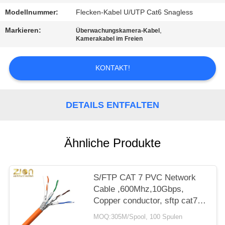
PRIVACY
Modellnummer:
Flecken-Kabel U/UTP Cat6 Snagless
POLICY
Markieren:
,
Überwachungskamera-Kabel
Kamerakabel im Freien
KONTAKT!
DETAILS ENTFALTEN
Ähnliche Produkte
S/FTP CAT 7 PVC Network
Cable ,600Mhz,10Gbps,
Copper conductor, sftp cat7
ethernet cable, cat7 lan cable
MOQ:305M/Spool, 100 Spulen
NO 7112402