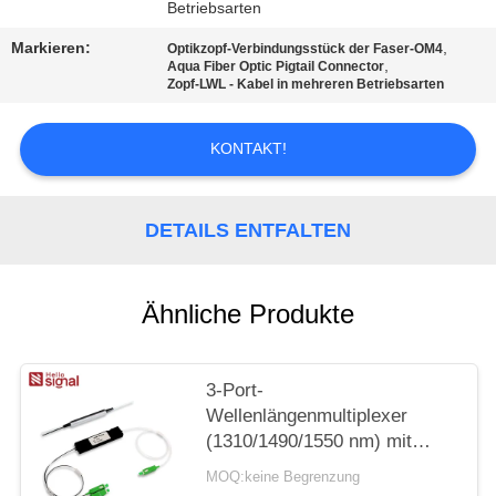
PRIVACY
Betriebsarten
POLICY
Markieren:
,
Optikzopf-Verbindungsstück der Faser-OM4
,
Aqua Fiber Optic Pigtail Connector
Zopf-LWL - Kabel in mehreren Betriebsarten
KONTAKT!
DETAILS ENTFALTEN
Ähnliche Produkte
3-Port-
Wellenlängenmultiplexer
(1310/1490/1550 nm) mit
Filter, geringer
MOQ:keine Begrenzung
Einfügedämpfung, hoher