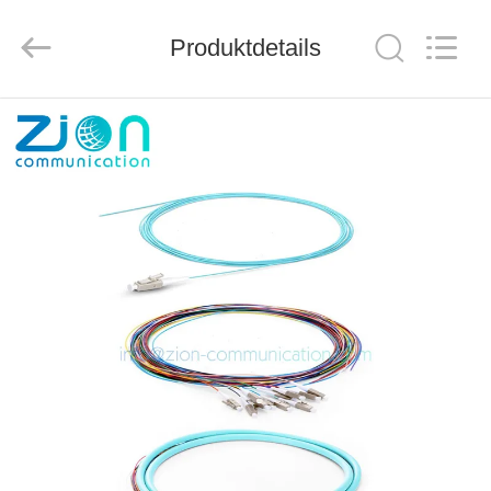
ZION
COMMUNICATION
CO.,
Produktdetails
LTD.
All
Rights
Reserved.
HAUS
PRODUKTE
ÜBER
UNS
FABRIK-
AUSFLUG
QUALITÄTSKONTROLLE