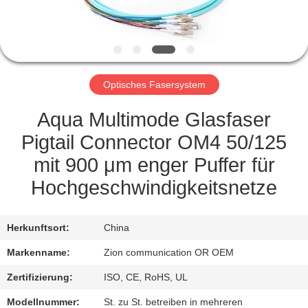
TRETEN
SIE
MIT
Optisches Fasersystem
UNS
IN
Aqua Multimode Glasfaser
VERBINDUNG
Pigtail Connector OM4 50/125
mit 900 μm enger Puffer für
FORDERN
Hochgeschwindigkeitsnetze
SIE EIN
ZITAT
Herkunftsort:
China
Markenname:
Zion communication OR OEM
SITEMAP
Zertifizierung:
ISO, CE, RoHS, UL
Modellnummer:
St. zu St. betreiben in mehreren