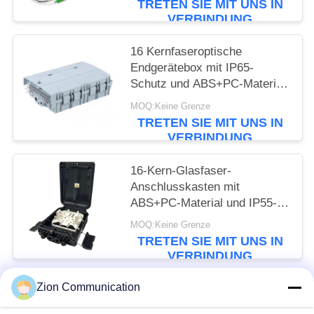
TRETEN SIE MIT UNS IN
Kanaltrennung und
VERBINDUNG
epoxidharzfreiem optischen
Pfad
16 Kernfaseroptische
Endgerätebox mit IP65-
Schutz und ABS+PC-Material
für sicheres
MOQ:Keine Grenze
Fasermanagement
TRETEN SIE MIT UNS IN
VERBINDUNG
16-Kern-Glasfaser-
Anschlusskasten mit
ABS+PC-Material und IP55-
Schutz für Fttx-Netzwerk
MOQ:Keine Grenze
TRETEN SIE MIT UNS IN
VERBINDUNG
Zion Communication
Beliebte Kategorien
Alle