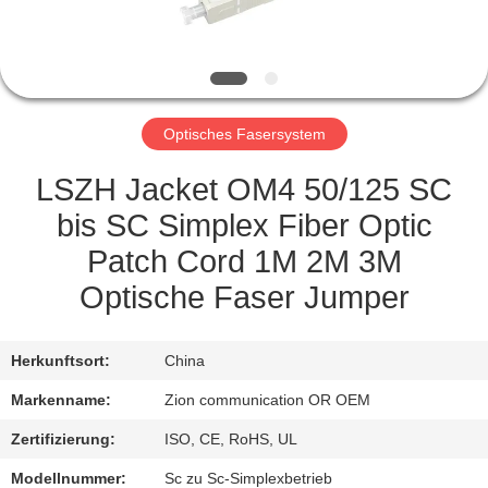
TRETEN
SIE
MIT
Optisches Fasersystem
UNS
IN
LSZH Jacket OM4 50/125 SC
VERBINDUNG
bis SC Simplex Fiber Optic
Patch Cord 1M 2M 3M
FORDERN
Optische Faser Jumper
SIE EIN
ZITAT
Herkunftsort:
China
Markenname:
Zion communication OR OEM
SITEMAP
Zertifizierung:
ISO, CE, RoHS, UL
Modellnummer:
Sc zu Sc-Simplexbetrieb