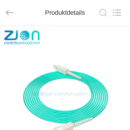
ZION
COMMUNICATION
CO.,
Produktdetails
LTD.
All
Rights
Reserved.
HAUS
PRODUKTE
ÜBER
UNS
FABRIK-
AUSFLUG
QUALITÄTSKONTROLLE