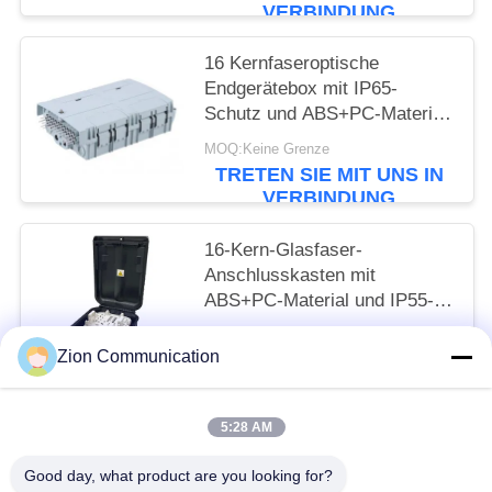
Kanaltrennung und
VERBINDUNG
epoxidharzfreiem optischen
Pfad
16 Kernfaseroptische
Endgerätebox mit IP65-
Schutz und ABS+PC-Material
für sicheres
MOQ:Keine Grenze
Fasermanagement
TRETEN SIE MIT UNS IN
VERBINDUNG
16-Kern-Glasfaser-
Anschlusskasten mit
ABS+PC-Material und IP55-
Schutz für Fttx-Netzwerk
MOQ:Keine Grenze
Zion Communication
TRETEN SIE MIT UNS IN
VERBINDUNG
5:28 AM
Beliebte Kategorien
Alle
Good day, what product are you looking for?