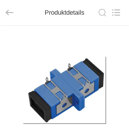
ZION
COMMUNICATION
CO.,
Produktdetails
LTD.
All
Rights
Reserved.
HAUS
PRODUKTE
ÜBER
UNS
FABRIK-
AUSFLUG
QUALITÄTSKONTROLLE