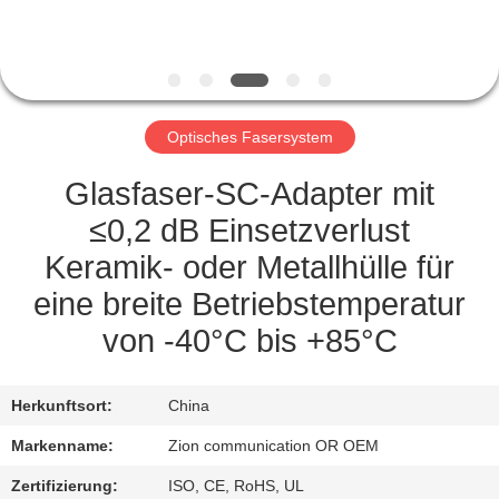
TRETEN
SIE
MIT
Optisches Fasersystem
UNS
IN
Glasfaser-SC-Adapter mit
VERBINDUNG
≤0,2 dB Einsetzverlust
Keramik- oder Metallhülle für
FORDERN
eine breite Betriebstemperatur
SIE EIN
von -40°C bis +85°C
ZITAT
Herkunftsort:
China
SITEMAP
Markenname:
Zion communication OR OEM
Zertifizierung:
ISO, CE, RoHS, UL