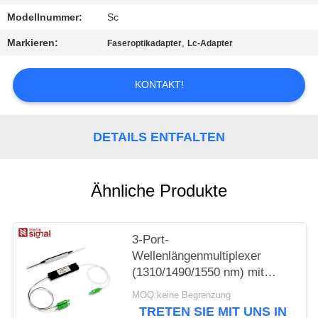
PRIVACY
Modellnummer:
Sc
POLICY
Markieren:
,
Faseroptikadapter
Lc-Adapter
KONTAKT!
DETAILS ENTFALTEN
Ähnliche Produkte
3-Port-
Wellenlängenmultiplexer
(1310/1490/1550 nm) mit
Filter, geringer
MOQ:keine Begrenzung
Einfügedämpfung, hoher
TRETEN SIE MIT UNS IN