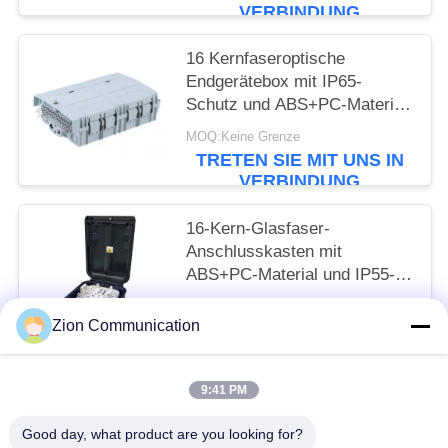
Kanaltrennung und
VERBINDUNG
epoxidharzfreiem optischen
Pfad
16 Kernfaseroptische
Endgerätebox mit IP65-
Schutz und ABS+PC-Material
für sicheres
MOQ:Keine Grenze
Fasermanagement
TRETEN SIE MIT UNS IN
VERBINDUNG
16-Kern-Glasfaser-
Anschlusskasten mit
ABS+PC-Material und IP55-
Schutz für Fttx-Netzwerk
MOQ:Keine Grenze
Zion Communication
TRETEN SIE MIT UNS IN
VERBINDUNG
9:41 PM
Beliebte Kategorien
Alle
Good day, what product are you looking for?