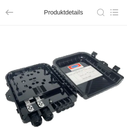
ZION
COMMUNICATION
CO.,
Produktdetails
LTD.
All
Rights
Reserved.
HAUS
PRODUKTE
ÜBER
UNS
FABRIK-
AUSFLUG
QUALITÄTSKONTROLLE