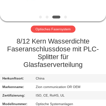
TRETEN
SIE
MIT
Optisches Fasersystem
UNS
IN
8/12 Kern Wasserdichte
VERBINDUNG
Faseranschlussdose mit PLC-
Splitter für
FORDERN
Glasfaserverteilung
SIE EIN
ZITAT
Herkunftsort:
China
Markenname:
Zion communication OR OEM
SITEMAP
Zertifizierung:
ISO, CE, RoHS, UL
Modellnummer:
Optische Systemanlagen