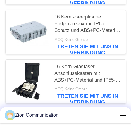
Kanaltrennung und
VERBINDUNG
epoxidharzfreiem optischen
Pfad
16 Kernfaseroptische
Endgerätebox mit IP65-
Schutz und ABS+PC-Material
für sicheres
MOQ:Keine Grenze
Fasermanagement
TRETEN SIE MIT UNS IN
VERBINDUNG
16-Kern-Glasfaser-
Anschlusskasten mit
ABS+PC-Material und IP55-
Schutz für Fttx-Netzwerk
MOQ:Keine Grenze
TRETEN SIE MIT UNS IN
VERBINDUNG
Zion Communication
Beliebte Kategorien
Alle