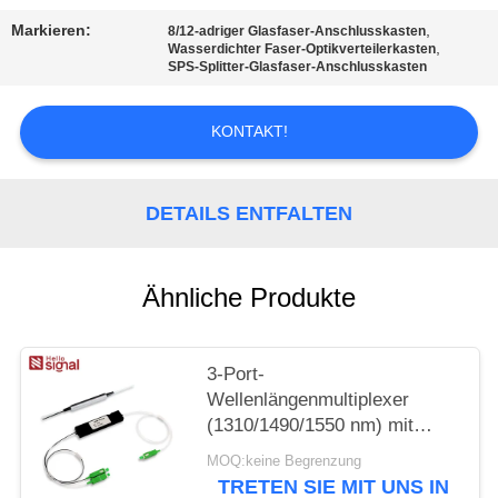
PRIVACY
Markieren:
,
8/12-adriger Glasfaser-Anschlusskasten
POLICY
,
Wasserdichter Faser-Optikverteilerkasten
SPS-Splitter-Glasfaser-Anschlusskasten
KONTAKT!
DETAILS ENTFALTEN
Ähnliche Produkte
3-Port-
Wellenlängenmultiplexer
(1310/1490/1550 nm) mit
Filter, geringer
MOQ:keine Begrenzung
Einfügedämpfung, hoher
TRETEN SIE MIT UNS IN