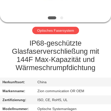
TRETEN
SIE
MIT
Optisches Fasersystem
UNS
IN
IP68-geschützte
VERBINDUNG
Glasfaserverschließung mit
144F Max-Kapazität und
FORDERN
Wärmeschrumpfdichtung
SIE EIN
ZITAT
Herkunftsort:
China
Markenname:
Zion communication OR OEM
SITEMAP
Zertifizierung:
ISO, CE, RoHS, UL
Modellnummer:
Optische Systemanlagen