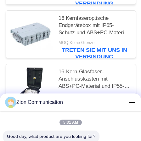
Kanaltrennung und
VERBINDUNG
epoxidharzfreiem optischen
Pfad
16 Kernfaseroptische
Endgerätebox mit IP65-
Schutz und ABS+PC-Material
für sicheres
MOQ:Keine Grenze
Fasermanagement
TRETEN SIE MIT UNS IN
VERBINDUNG
16-Kern-Glasfaser-
Anschlusskasten mit
ABS+PC-Material und IP55-
Schutz für Fttx-Netzwerk
MOQ:Keine Grenze
Zion Communication
TRETEN SIE MIT UNS IN
VERBINDUNG
5:31 AM
Beliebte Kategorien
Alle
Good day, what product are you looking for?