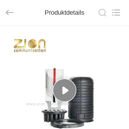
ZION
COMMUNICATION
CO.,
Produktdetails
LTD.
All
Rights
Reserved.
HAUS
PRODUKTE
ÜBER
UNS
FABRIK-
AUSFLUG
QUALITÄTSKONTROLLE