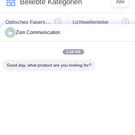
Beliebte Kategorien
Alle
Optisches Fasersystem
Lichtwellenleiter
Zion Communication
Kupfernes Strukturiertes Verkabeln
50-Ohm-Koaxialkabel
2:28 AM
Koaxialkabel CCTV
Koaxialkabel CATV
Good day, what product are you looking for?
Faser-Optiktransceivers
Kabinett Und Gestell
Unterzeichnen
Sie