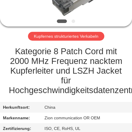
TRETEN
SIE
MIT
Kupfernes strukturiertes Verkabeln
UNS
IN
Kategorie 8 Patch Cord mit
VERBINDUNG
2000 MHz Frequenz nacktem
Kupferleiter und LSZH Jacket
FORDERN
für
SIE EIN
Hochgeschwindigkeitsdatenzent
ZITAT
Herkunftsort:
China
SITEMAP
Markenname:
Zion communication OR OEM
Zertifizierung:
ISO, CE, RoHS, UL