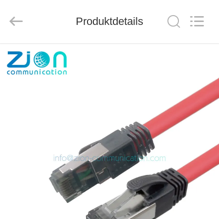
ZION
COMMUNICATION
CO.,
Produktdetails
LTD.
All
Rights
Reserved.
HAUS
PRODUKTE
ÜBER
UNS
FABRIK-
AUSFLUG
QUALITÄTSKONTROLLE