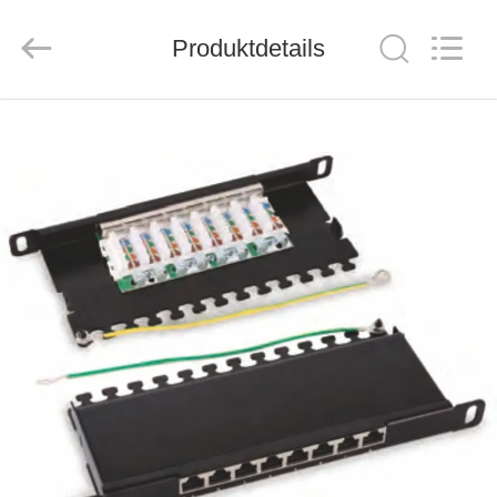
ZION
COMMUNICATION
CO.,
Produktdetails
LTD.
All
Rights
Reserved.
HAUS
PRODUKTE
ÜBER
UNS
FABRIK-
AUSFLUG
QUALITÄTSKONTROLLE