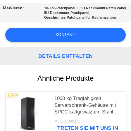
PRIVACY
Markieren:
,
,
10-Zoll-Patchpanel
0.5U Rackmount Patch Panel
POLICY
,
5U-Rackmount-Patchpanel
Geschirmtes Patchpanel für Rechenzentren
KONTAKT!
DETAILS ENTFALTEN
Ähnliche Produkte
1000 kg Tragfähigkeit
Serverschrank-Gehäuse mit
SPCC kaltgewalztem Stahl
und hochdicht belüfteten
MOQ:1.000 PC
Türen für Rechenzentren
TRETEN SIE MIT UNS IN