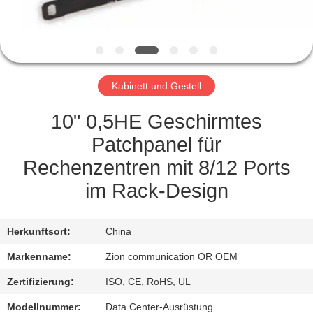
TRETEN
SIE
MIT
Kabinett und Gestell
UNS
IN
10" 0,5HE Geschirmtes
VERBINDUNG
Patchpanel für
Rechenzentren mit 8/12 Ports
FORDERN
im Rack-Design
SIE EIN
ZITAT
Herkunftsort:
China
Markenname:
Zion communication OR OEM
SITEMAP
Zertifizierung:
ISO, CE, RoHS, UL
Modellnummer:
Data Center-Ausrüstung