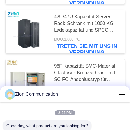
VERBINDUNG
42U/47U Kapazität Server-
Rack-Schrank mit 1000 KG
Ladekapazität und SPCC
kaltgewalzte
MOQ:1.000 PC
Stahlkonstruktion
TRETEN SIE MIT UNS IN
VERBINDUNG
96F Kapazität SMC-Material
Glasfaser-Kreuzschrank mit
SC FC-Anschlusstyp für
FTTH
MOQ:1.000 PC
Zion Communication
TRETEN SIE MIT UNS IN
VERBINDUNG
2:23 PM
Beliebte Kategorien
Alle
Good day, what product are you looking for?