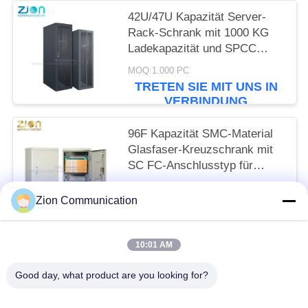
42U/47U Kapazität Server-
Rack-Schrank mit 1000 KG
Ladekapazität und SPCC
kaltgewalzte
MOQ:1.000 PC
Stahlkonstruktion
TRETEN SIE MIT UNS IN
VERBINDUNG
96F Kapazität SMC-Material
Glasfaser-Kreuzschrank mit
SC FC-Anschlusstyp für
FTTH
MOQ:1.000 PC
Zion Communication
TRETEN SIE MIT UNS IN
VERBINDUNG
10:01 AM
Beliebte Kategorien
Alle
Good day, what product are you looking for?
Optisches Fasersystem
Lichtwellenleiter