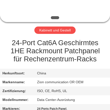
TRETEN
SIE
MIT
Kabinett und Gestell
UNS
IN
24-Port Cat6A Geschirmtes
VERBINDUNG
1HE Rackmount Patchpanel
für Rechenzentrum-Racks
FORDERN
SIE EIN
Herkunftsort:
China
ZITAT
Markenname:
Zion communication OR OEM
Zertifizierung:
ISO, CE, RoHS, UL
SITEMAP
Modellnummer:
Data Center-Ausrüstung
Markieren:
,
24 Ports Patch Panel