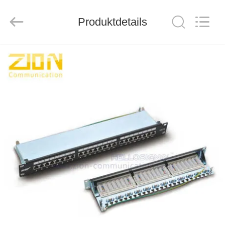
ZION
COMMUNICATION
CO.,
Produktdetails
LTD.
All
Rights
Reserved.
HAUS
PRODUKTE
ÜBER
UNS
FABRIK-
AUSFLUG
QUALITÄTSKONTROLLE