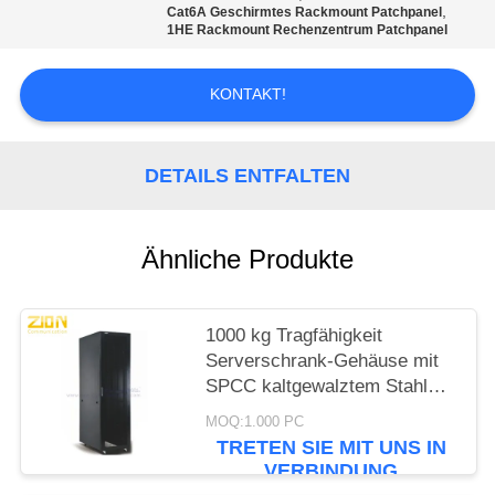
PRIVACY
,
Cat6A Geschirmtes Rackmount Patchpanel
1HE Rackmount Rechenzentrum Patchpanel
POLICY
KONTAKT!
DETAILS ENTFALTEN
Ähnliche Produkte
1000 kg Tragfähigkeit
Serverschrank-Gehäuse mit
SPCC kaltgewalztem Stahl
und hochdicht belüfteten
MOQ:1.000 PC
Türen für Rechenzentren
TRETEN SIE MIT UNS IN
VERBINDUNG