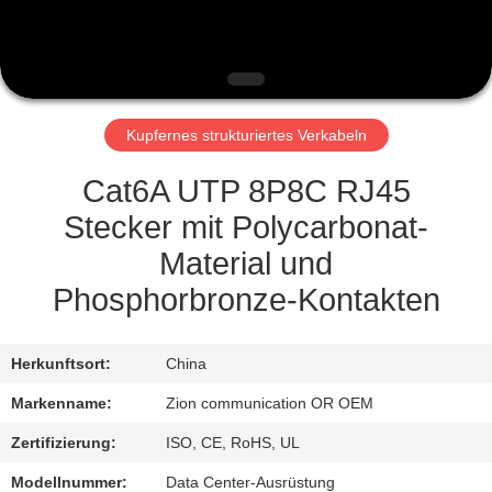
TRETEN
SIE
MIT
Kupfernes strukturiertes Verkabeln
UNS
IN
Cat6A UTP 8P8C RJ45
VERBINDUNG
Stecker mit Polycarbonat-
Material und
FORDERN
Phosphorbronze-Kontakten
SIE EIN
ZITAT
Herkunftsort:
China
Markenname:
Zion communication OR OEM
SITEMAP
Zertifizierung:
ISO, CE, RoHS, UL
Modellnummer:
Data Center-Ausrüstung