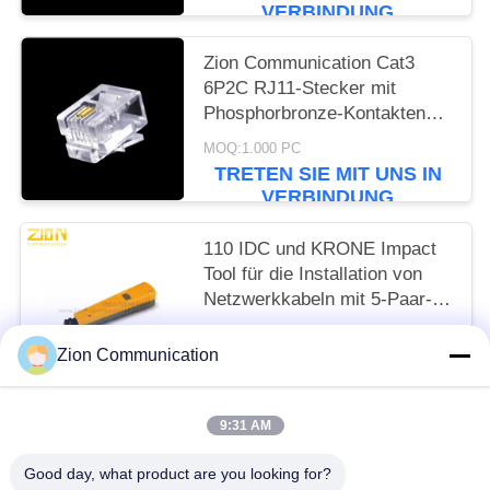
VERBINDUNG
Zion Communication Cat3
6P2C RJ11-Stecker mit
Phosphorbronze-Kontakten
und RoHS-Konformität
MOQ:1.000 PC
TRETEN SIE MIT UNS IN
VERBINDUNG
110 IDC und KRONE Impact
Tool für die Installation von
Netzwerkkabeln mit 5-Paar-
Zubehör für Rechenzentren
MOQ:1.000 PC
Zion Communication
TRETEN SIE MIT UNS IN
VERBINDUNG
9:31 AM
Beliebte Kategorien
Alle
Good day, what product are you looking for?