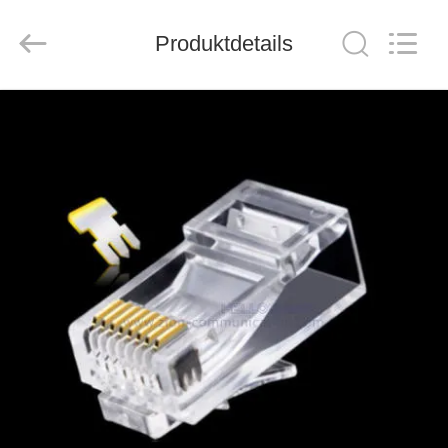
ZION
COMMUNICATION
CO.,
Produktdetails
LTD.
All
Rights
Reserved.
HAUS
PRODUKTE
ÜBER
UNS
FABRIK-
AUSFLUG
QUALITÄTSKONTROLLE