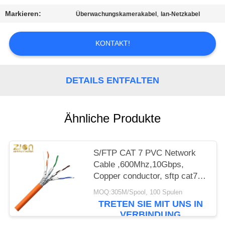
PRIVACY
Markieren:
,
Überwachungskamerakabel
lan-Netzkabel
POLICY
KONTAKT!
DETAILS ENTFALTEN
Ähnliche Produkte
S/FTP CAT 7 PVC Network
Cable ,600Mhz,10Gbps,
Copper conductor, sftp cat7
ethernet cable, cat7 lan cable
MOQ:305M/Spool, 100 Spulen
NO 7112402
TRETEN SIE MIT UNS IN
VERBINDUNG