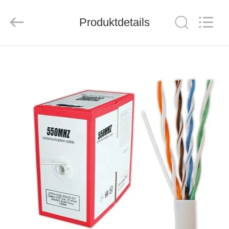
ZION
COMMUNICATION
CO.,
Produktdetails
LTD.
All
Rights
Reserved.
HAUS
PRODUKTE
ÜBER
UNS
FABRIK-
AUSFLUG
QUALITÄTSKONTROLLE