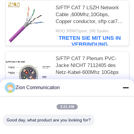
S/FTP CAT 7 LSZH Network
Cable ,600Mhz,10Gbps,
Copper conductor, sftp cat7
ethernet cable, cat7 lan cable
MOQ:305M/Spool, 100 Spulen
NO 7112406
TRETEN SIE MIT UNS IN
VERBINDUNG
S/FTP CAT 7 Plenum PVC-
Jacke NICHT 7112405 des
Netz-Kabel-600Mhz 10Gbps
MOQ:305M/Spool, 100 Spulen
Zion Communication
TRETEN SIE MIT UNS IN
VERBINDUNG
3:21 AM
Beliebte Kategorien
Alle
Good day, what product are you looking for?
Optisches Fasersystem
Lichtwellenleiter