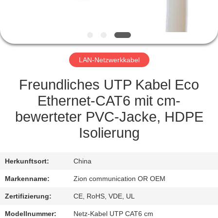
TRETEN
SIE
MIT
LAN-Netzwerkkabel
UNS
IN
Freundliches UTP Kabel Eco
VERBINDUNG
Ethernet-CAT6 mit cm-
bewerteter PVC-Jacke, HDPE
FORDERN
Isolierung
SIE EIN
ZITAT
Herkunftsort:
China
Markenname:
Zion communication OR OEM
SITEMAP
Zertifizierung:
CE, RoHS, VDE, UL
Modellnummer:
Netz-Kabel UTP CAT6 cm