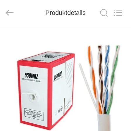
ZION
COMMUNICATION
CO.,
Produktdetails
LTD.
All
Rights
Reserved.
HAUS
PRODUKTE
ÜBER
UNS
FABRIK-
AUSFLUG
QUALITÄTSKONTROLLE