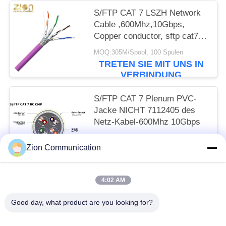
S/FTP CAT 7 LSZH Network
Cable ,600Mhz,10Gbps,
Copper conductor, sftp cat7
ethernet cable, cat7 lan cable
MOQ:305M/Spool, 100 Spulen
NO 7112406
TRETEN SIE MIT UNS IN
VERBINDUNG
S/FTP CAT 7 Plenum PVC-
Jacke NICHT 7112405 des
Netz-Kabel-600Mhz 10Gbps
MOQ:305M/Spool, 100 Spulen
Zion Communication
TRETEN SIE MIT UNS IN
VERBINDUNG
4:02 AM
Beliebte Kategorien
Alle
Good day, what product are you looking for?
Optisches Fasersystem
Lichtwellenleiter