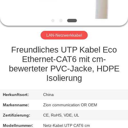
TRETEN
SIE
MIT
LAN-Netzwerkkabel
UNS
IN
Freundliches UTP Kabel Eco
VERBINDUNG
Ethernet-CAT6 mit cm-
bewerteter PVC-Jacke, HDPE
FORDERN
Isolierung
SIE EIN
ZITAT
Herkunftsort:
China
Markenname:
Zion communication OR OEM
SITEMAP
Zertifizierung:
CE, RoHS, VDE, UL
Modellnummer:
Netz-Kabel UTP CAT6 cm