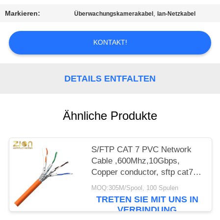
PRIVACY
Markieren:
,
Überwachungskamerakabel
lan-Netzkabel
POLICY
KONTAKT!
DETAILS ENTFALTEN
Ähnliche Produkte
S/FTP CAT 7 PVC Network
Cable ,600Mhz,10Gbps,
Copper conductor, sftp cat7
ethernet cable, cat7 lan cable
MOQ:305M/Spool, 100 Spulen
NO 7112402
TRETEN SIE MIT UNS IN
VERBINDUNG