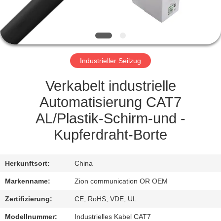
TRETEN
SIE
MIT
Industrieller Seilzug
UNS
IN
Verkabelt industrielle
VERBINDUNG
Automatisierung CAT7
AL/Plastik-Schirm-und -
FORDERN
Kupferdraht-Borte
SIE EIN
ZITAT
Herkunftsort:
China
Markenname:
Zion communication OR OEM
SITEMAP
Zertifizierung:
CE, RoHS, VDE, UL
Modellnummer:
Industrielles Kabel CAT7