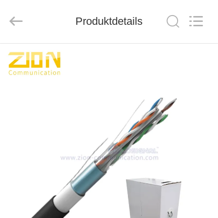
ZION
COMMUNICATION
CO.,
Produktdetails
LTD.
All
Rights
Reserved.
HAUS
PRODUKTE
ÜBER
UNS
FABRIK-
AUSFLUG
QUALITÄTSKONTROLLE