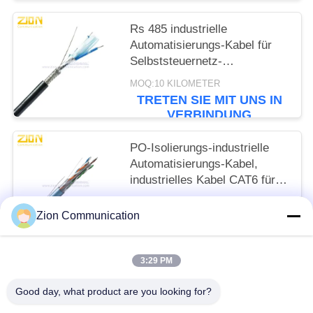
Rs 485 industrielle
Automatisierungs-Kabel für
Selbststeuernetz-
Kommunikation des
MOQ:10 KILOMETER
Gebäudes
TRETEN SIE MIT UNS IN
VERBINDUNG
PO-Isolierungs-industrielle
Automatisierungs-Kabel,
industrielles Kabel CAT6 für
langes Leben
MOQ:10 KILOMETER
Zion Communication
TRETEN SIE MIT UNS IN
VERBINDUNG
3:29 PM
Beliebte Kategorien
Alle
Good day, what product are you looking for?