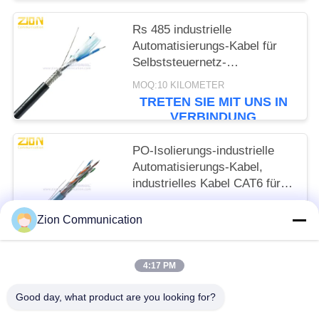
Rs 485 industrielle
Automatisierungs-Kabel für
Selbststeuernetz-
Kommunikation des
MOQ:10 KILOMETER
Gebäudes
TRETEN SIE MIT UNS IN
VERBINDUNG
PO-Isolierungs-industrielle
Automatisierungs-Kabel,
industrielles Kabel CAT6 für
langes Leben
MOQ:10 KILOMETER
Zion Communication
TRETEN SIE MIT UNS IN
VERBINDUNG
4:17 PM
Beliebte Kategorien
Alle
Good day, what product are you looking for?