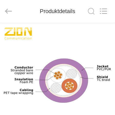
ZION
COMMUNICATION
CO.,
Produktdetails
LTD.
All
Rights
Reserved.
HAUS
PRODUKTE
ÜBER
UNS
FABRIK-
AUSFLUG
QUALITÄTSKONTROLLE