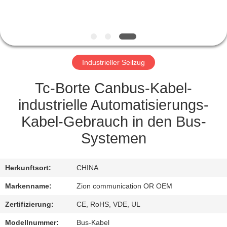
TRETEN
SIE
MIT
Industrieller Seilzug
UNS
IN
Tc-Borte Canbus-Kabel-
VERBINDUNG
industrielle Automatisierungs-
Kabel-Gebrauch in den Bus-
FORDERN
Systemen
SIE EIN
ZITAT
Herkunftsort:
CHINA
Markenname:
Zion communication OR OEM
SITEMAP
Zertifizierung:
CE, RoHS, VDE, UL
Modellnummer:
Bus-Kabel