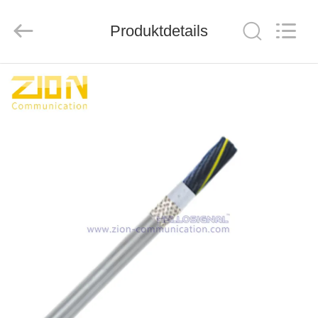
ZION
COMMUNICATION
CO.,
Produktdetails
LTD.
All
Rights
Reserved.
HAUS
PRODUKTE
ÜBER
UNS
FABRIK-
AUSFLUG
QUALITÄTSKONTROLLE