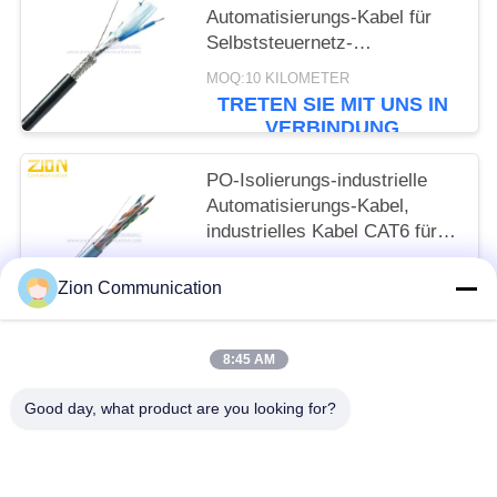
Automatisierungs-Kabel für
Selbststeuernetz-
Kommunikation des
MOQ:10 KILOMETER
Gebäudes
TRETEN SIE MIT UNS IN
VERBINDUNG
PO-Isolierungs-industrielle
Automatisierungs-Kabel,
industrielles Kabel CAT6 für
langes Leben
MOQ:10 KILOMETER
Zion Communication
TRETEN SIE MIT UNS IN
VERBINDUNG
8:45 AM
Beliebte Kategorien
Alle
Good day, what product are you looking for?
Optisches Fasersystem
Lichtwellenleiter