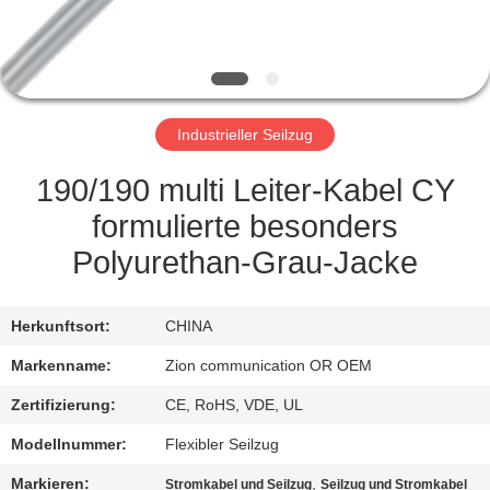
TRETEN
SIE
MIT
Industrieller Seilzug
UNS
IN
190/190 multi Leiter-Kabel CY
VERBINDUNG
formulierte besonders
Polyurethan-Grau-Jacke
FORDERN
SIE EIN
Herkunftsort:
CHINA
ZITAT
Markenname:
Zion communication OR OEM
Zertifizierung:
CE, RoHS, VDE, UL
SITEMAP
Modellnummer:
Flexibler Seilzug
Markieren:
,
Stromkabel und Seilzug
Seilzug und Stromkabel