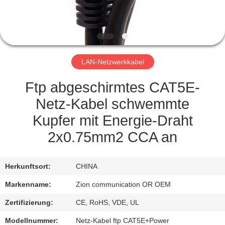
TRETEN
SIE
MIT
LAN-Netzwerkkabel
UNS
IN
Ftp abgeschirmtes CAT5E-
VERBINDUNG
Netz-Kabel schwemmte
Kupfer mit Energie-Draht
FORDERN
2x0.75mm2 CCA an
SIE EIN
ZITAT
Herkunftsort:
CHINA
Markenname:
Zion communication OR OEM
SITEMAP
Zertifizierung:
CE, RoHS, VDE, UL
Modellnummer:
Netz-Kabel ftp CAT5E+Power