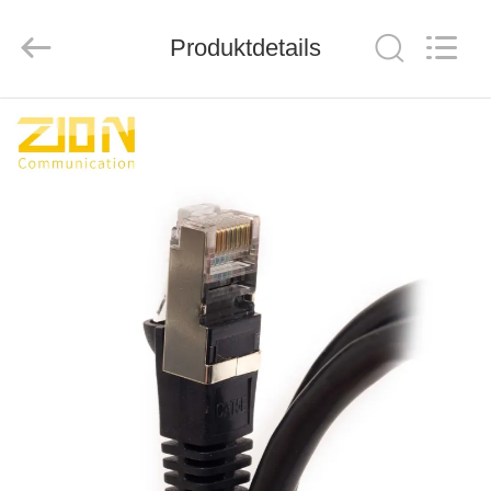
ZION
COMMUNICATION
CO.,
Produktdetails
LTD.
All
Rights
Reserved.
HAUS
PRODUKTE
ÜBER
UNS
FABRIK-
AUSFLUG
QUALITÄTSKONTROLLE