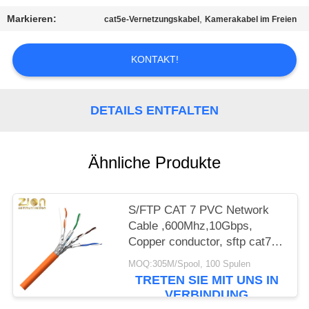
PRIVACY
Markieren:
,
cat5e-Vernetzungskabel
Kamerakabel im Freien
POLICY
KONTAKT!
DETAILS ENTFALTEN
Ähnliche Produkte
S/FTP CAT 7 PVC Network
Cable ,600Mhz,10Gbps,
Copper conductor, sftp cat7
ethernet cable, cat7 lan cable
MOQ:305M/Spool, 100 Spulen
NO 7112402
TRETEN SIE MIT UNS IN
VERBINDUNG