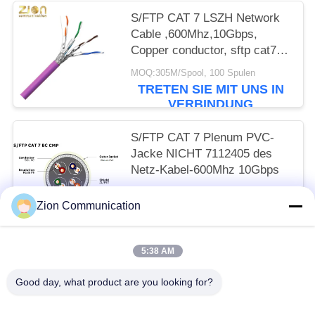
S/FTP CAT 7 LSZH Network
Cable ,600Mhz,10Gbps,
Copper conductor, sftp cat7
ethernet cable, cat7 lan cable
MOQ:305M/Spool, 100 Spulen
NO 7112406
TRETEN SIE MIT UNS IN
VERBINDUNG
S/FTP CAT 7 Plenum PVC-
Jacke NICHT 7112405 des
Netz-Kabel-600Mhz 10Gbps
MOQ:305M/Spool, 100 Spulen
Zion Communication
TRETEN SIE MIT UNS IN
VERBINDUNG
5:38 AM
Beliebte Kategorien
Alle
Good day, what product are you looking for?
Optisches Fasersystem
Lichtwellenleiter