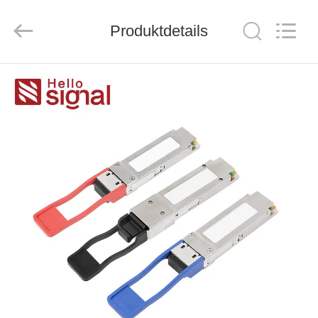
ZION
COMMUNICATION
CO.,
Produktdetails
LTD.
All
Rights
Reserved.
HAUS
PRODUKTE
ÜBER
UNS
FABRIK-
AUSFLUG
QUALITÄTSKONTROLLE