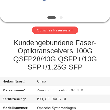
TRETEN
SIE
MIT
Optisches Fasersystem
UNS
IN
Kundengebundene Faser-
VERBINDUNG
Optiktransceivers 100G
QSFP28/40G QSFP+/10G
FORDERN
SFP+/1.25G SFP
SIE EIN
ZITAT
Herkunftsort:
China
Markenname:
Zion communication OR OEM
SITEMAP
Zertifizierung:
ISO, CE, RoHS, UL
Modellnummer:
Optische Systemanlagen