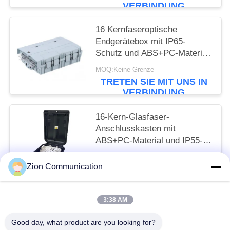
Kanaltrennung und
VERBINDUNG
epoxidharzfreiem optischen
Pfad
16 Kernfaseroptische
Endgerätebox mit IP65-
Schutz und ABS+PC-Material
für sicheres
MOQ:Keine Grenze
Fasermanagement
TRETEN SIE MIT UNS IN
VERBINDUNG
16-Kern-Glasfaser-
Anschlusskasten mit
ABS+PC-Material und IP55-
Schutz für Fttx-Netzwerk
MOQ:Keine Grenze
Zion Communication
TRETEN SIE MIT UNS IN
VERBINDUNG
3:38 AM
Beliebte Kategorien
Alle
Good day, what product are you looking for?