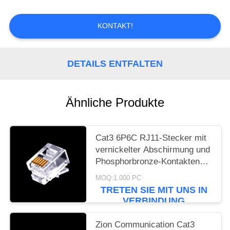
PRIVACY
POLICY
KONTAKT!
DETAILS ENTFALTEN
Ähnliche Produkte
Cat3 6P6C RJ11-Stecker mit
vernickelter Abschirmung und
Phosphorbronze-Kontakten
Modularstecker
MOQ:1.000 PC
TRETEN SIE MIT UNS IN
VERBINDUNG
Zion Communication Cat3