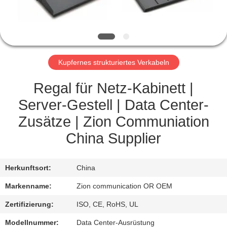
TRETEN
SIE
MIT
Kupfernes strukturiertes Verkabeln
UNS
IN
Regal für Netz-Kabinett |
VERBINDUNG
Server-Gestell | Data Center-
Zusätze | Zion Communiation
FORDERN
China Supplier
SIE EIN
ZITAT
Herkunftsort:
China
Markenname:
Zion communication OR OEM
SITEMAP
Zertifizierung:
ISO, CE, RoHS, UL
Modellnummer:
Data Center-Ausrüstung