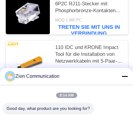
6P2C RJ11-Stecker mit
Phosphorbronze-Kontakten
und RoHS-Konformität
MOQ:1.000 PC
TRETEN SIE MIT UNS IN
VERBINDUNG
110 IDC und KRONE Impact
Tool für die Installation von
Netzwerkkabeln mit 5-Paar-
Zubehör für Rechenzentren
MOQ:1.000 PC
Zion Communication
TRETEN SIE MIT UNS IN
VERBINDUNG
8:14 AM
Beliebte Kategorien
Alle
Good day, what product are you looking for?
Optisches Fasersystem
Lichtwellenleiter