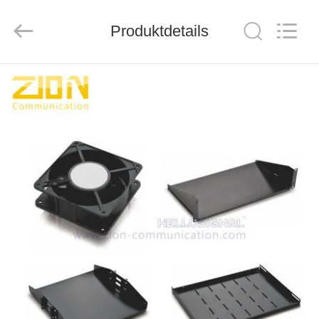
ZION
COMMUNICATION
CO.,
Produktdetails
LTD.
All
Rights
Reserved.
HAUS
PRODUKTE
ÜBER
UNS
FABRIK-
AUSFLUG
QUALITÄTSKONTROLLE