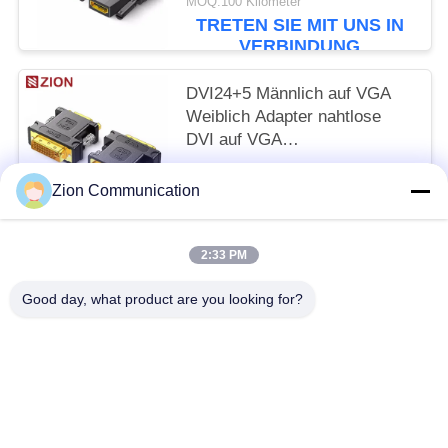
MOQ:100 Kilometer
TRETEN SIE MIT UNS IN
VERBINDUNG
DVI24+5 Männlich auf VGA
Weiblich Adapter nahtlose
DVI auf VGA
Videoumwandlung für Display-
MOQ:100 Kilometer
Konnektivität
Zion Communication
TRETEN SIE MIT UNS IN
VERBINDUNG
2:33 PM
Beliebte Kategorien
Alle
Good day, what product are you looking for?
Optisches Fasersystem
Lichtwellenleiter
Kupfernes Strukturiertes Verkabeln
50-Ohm-Koaxialkabel