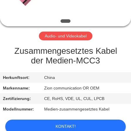
TRETEN
SIE
MIT
Audio- und Videokabel
UNS
IN
Zusammengesetztes Kabel
VERBINDUNG
der Medien-MCC3
FORDERN
Herkunftsort:
China
SIE EIN
Markenname:
Zion communication OR OEM
ZITAT
Zertifizierung:
CE, RoHS, VDE, UL, CUL, LPCB
Modellnummer:
Medien-zusammengesetztes Kabel
SITEMAP
KONTAKT!