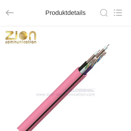
ZION
COMMUNICATION
CO.,
Produktdetails
LTD.
All
Rights
Reserved.
HAUS
PRODUKTE
ÜBER
UNS
FABRIK-
AUSFLUG
QUALITÄTSKONTROLLE