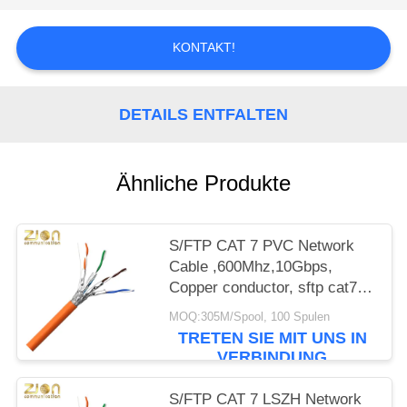
PRIVACY
POLICY
KONTAKT!
DETAILS ENTFALTEN
Ähnliche Produkte
S/FTP CAT 7 PVC Network
Cable ,600Mhz,10Gbps,
Copper conductor, sftp cat7
ethernet cable, cat7 lan cable
MOQ:305M/Spool, 100 Spulen
NO 7112402
TRETEN SIE MIT UNS IN
VERBINDUNG
S/FTP CAT 7 LSZH Network