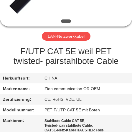
TRETEN
SIE
MIT
LAN-Netzwerkkabel
UNS
IN
F/UTP CAT 5E weil PET
VERBINDUNG
twisted- pairstahlbote Cable
FORDERN
Herkunftsort:
CHINA
SIE EIN
Markenname:
Zion communication OR OEM
ZITAT
Zertifizierung:
CE, RoHS, VDE, UL
Modellnummer:
PET F/UTP CAT 5E mit Boten
SITEMAP
Markieren:
,
Stahlbote Cable CAT 5E
,
Twisted- pairstahlbote Cable
CAT5E-Netz-Kabel HAUSTIER Folie