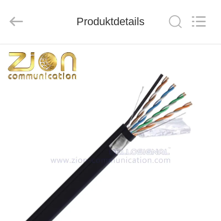
ZION
COMMUNICATION
CO.,
Produktdetails
LTD.
All
Rights
Reserved.
HAUS
PRODUKTE
ÜBER
UNS
FABRIK-
AUSFLUG
QUALITÄTSKONTROLLE