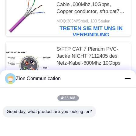
Cable ,600Mhz,10Gbps,
Copper conductor, sftp cat7
ethernet cable, cat7 lan cable
MOQ:305M/Spool, 100 Spulen
NO 7112406
TRETEN SIE MIT UNS IN
VERBINDUNG
S/FTP CAT 7 Plenum PVC-
Jacke NICHT 7112405 des
Netz-Kabel-600Mhz 10Gbps
MOQ:305M/Spool, 100 Spulen
Zion Communication
TRETEN SIE MIT UNS IN
VERBINDUNG
4:23 AM
Beliebte Kategorien
Alle
Good day, what product are you looking for?
Optisches Fasersystem
Lichtwellenleiter