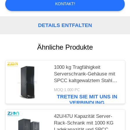
PRIVACY
KONTAKT!
POLICY
DETAILS ENTFALTEN
Ähnliche Produkte
1000 kg Tragfähigkeit
Serverschrank-Gehäuse mit
SPCC kaltgewalztem Stahl
und hochdicht belüfteten
MOQ:1.000 PC
Türen für Rechenzentren
TRETEN SIE MIT UNS IN
VERBINDUNG
42U/47U Kapazität Server-
Rack-Schrank mit 1000 KG
Ladekapazität und SPCC