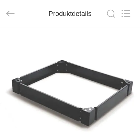
ZION
COMMUNICATION
CO.,
Produktdetails
LTD.
All
Rights
Reserved.
HAUS
PRODUKTE
ÜBER
UNS
FABRIK-
AUSFLUG
QUALITÄTSKONTROLLE