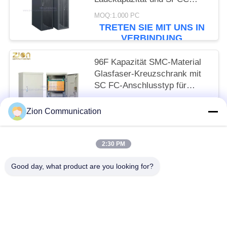
kaltgewalzte
MOQ:1.000 PC
Stahlkonstruktion
TRETEN SIE MIT UNS IN
VERBINDUNG
96F Kapazität SMC-Material
Glasfaser-Kreuzschrank mit
SC FC-Anschlusstyp für
FTTH
MOQ:1.000 PC
Zion Communication
TRETEN SIE MIT UNS IN
VERBINDUNG
2:30 PM
Beliebte Kategorien
Alle
Good day, what product are you looking for?
Optisches Fasersystem
Lichtwellenleiter
Kupfernes Strukturiertes Verkabeln
50-Ohm-Koaxialkabel