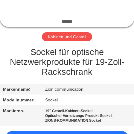
TRETEN
SIE
MIT
Kabinett und Gestell
UNS
IN
Sockel für optische
VERBINDUNG
Netzwerkprodukte für 19-Zoll-
Rackschrank
FORDERN
SIE EIN
Markenname:
Zion communication
ZITAT
Modellnummer:
Sockel
Markieren:
,
19" Gestell-Kabinett-Sockel
,
SITEMAP
Optischer Vernetzungs-Produkt-Sockel
ZIONS-KOMMUNIKATION Sockel