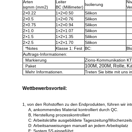
Arten
Leiter
Ni
Isolierung
sqmm (mm2)
BC (Millimeter)
Ve
2×0.22
1×2×0.50
Silikon
2×0.5
1×2×0.76
Silikon
2×0.75
1×2×0.94
Silikon
2×1.0
1×2×1.07
Silikon
2×1.5
1×2×1.35
Silikon
2×2.5
1×2×1.70
Silikon
*Notes
Klasse 1: Fest
BC:
Bl
Auftrags-Informationen:
Markierung
Zions-Kommunikation K
100M, 200M, Rolle, Ka
Paket
Mehr Informationen.
Treten Sie bitte mit uns 
Wettbewerbsvorteil:
1, von den Rohstoffen zu den Endprodukten, führen wir int
A, ankommendes Material kontrolliert durch QC.
B, Herstellung prozesskontrolliert
C: Arbeitskräfte ausgebildete Tageszeitung/Wochenzeit
D: Arbeitsanweisungen manuell an jedem Arbeitsplatz
E: System 5S eingeführt