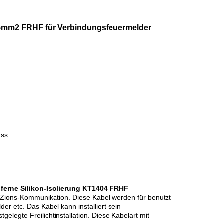
.75mm2 FRHF für Verbindungsfeuermelder
ss.
ferne Silikon-Isolierung KT1404 FRHF
h Zions-Kommunikation. Diese Kabel werden für benutzt
er etc. Das Kabel kann installiert sein
gelegte Freilichtinstallation. Diese Kabelart mit