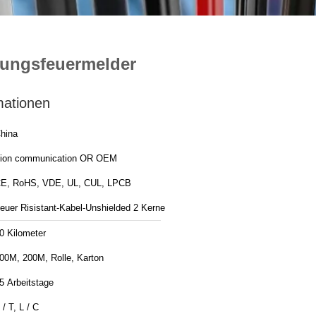
dungsfeuermelder
mationen
hina
ion communication OR OEM
E, RoHS, VDE, UL, CUL, LPCB
euer Risistant-Kabel-Unshielded 2 Kerne
0 Kilometer
00M, 200M, Rolle, Karton
5 Arbeitstage
 / T, L / C