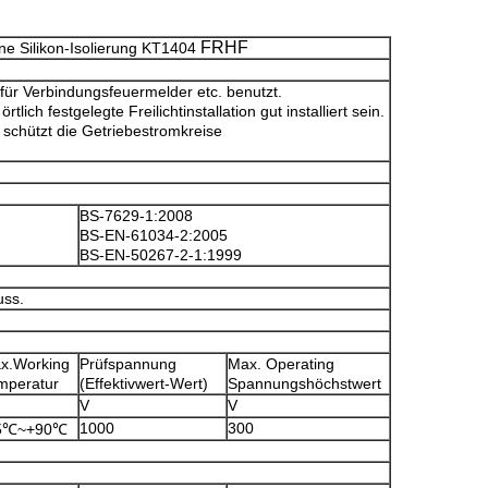
FRHF
e Silikon-Isolierung
KT1404
 für Verbindungsfeuermelder etc. benutzt.
ich festgelegte Freilichtinstallation gut installiert sein.
) schützt die Getriebestromkreise
BS-7629-1:2008
BS-EN-61034-2:2005
BS-EN-50267-2-1:1999
uss.
x.Working
Prüfspannung
Max. Operating
mperatur
(Effektivwert-Wert)
Spannungshöchstwert
V
V
1000
300
5℃~+90℃