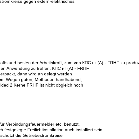
estromkreise gegen extern-elektrisches
fs und besten der Arbeitskraft, zum von КПС нг (А) - FRHF zu produ
chen Anwendung zu treffen. КПС нг (А) - FRHF
verpackt, dann wird an gelegt werden
ragen. Wegen guten, Methoden handhabend,
lded 2 Kerne FRHF ist nicht obgleich hoch
für Verbindungsfeuermelder etc. benutzt.
festgelegte Freilichtinstallation auch installiert sein.
 schützt die Getriebestromkreise