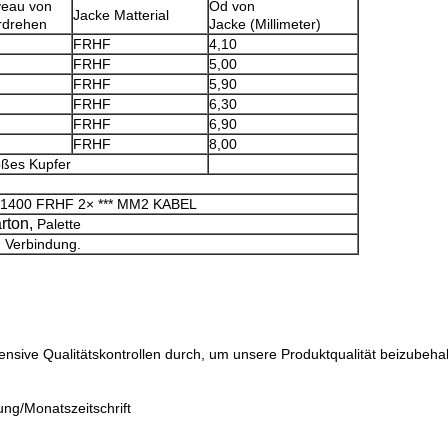
veau von
Od von
Jacke Matterial
rdrehen
Jacke (Millimeter)
FRHF
4,10
FRHF
5,00
FRHF
5,90
FRHF
6,30
FRHF
6,90
FRHF
8,00
oßes Kupfer
T1400 FRHF
2× *** MM2 KABEL
rton,
Palette
in Verbindung.
ensive Qualitätskontrollen durch, um unsere Produktqualität beizubehal
ung/Monatszeitschrift