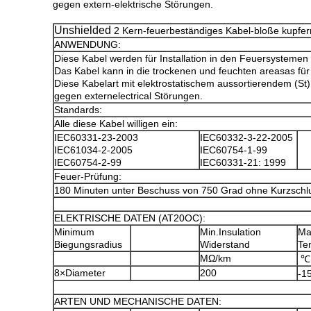
gegen extern-elektrische Störungen.
Unshielded
2 Kern-feuerbeständiges Kabel-bloße kupfern
ANWENDUNG:
Diese Kabel werden für Installation in den Feuersystemen
Das Kabel kann in die trockenen und feuchten areasas für örtl
Diese Kabelart mit elektrostatischem aussortierendem (St
gegen externelectrical Störungen.
Standards:
Alle diese Kabel willigen ein:
IEC60331-23-2003
IEC60332-3-22-2005
IEC61034-2-2005
IEC60754-1-99
IEC60754-2-99
IEC60331-21: 1999
Feuer-Prüfung:
180 Minuten unter Beschuss von 750 Grad ohne Kurzschl
ELEKTRISCHE DATEN (AT20OC):
Minimum
Min.Insulation
Ma
Biegungsradius
Widerstand
Te
MΩ/km
℃
8×Diameter
200
-1
ARTEN UND MECHANISCHE DATEN: