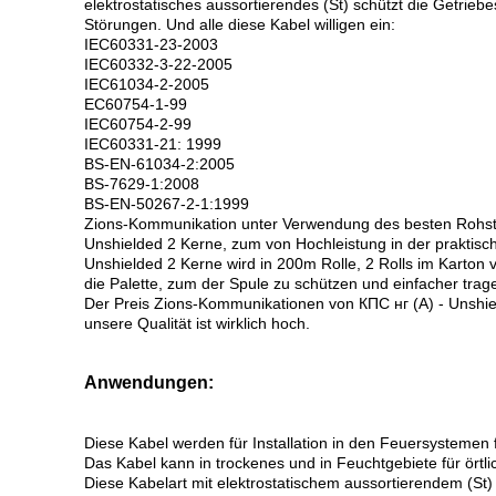
elektrostatisches aussortierendes (St) schützt die Getrieb
Störungen. Und alle diese Kabel willigen ein:
IEC60331-23-2003
IEC60332-3-22-2005
IEC61034-2-2005
EC60754-1-99
IEC60754-2-99
IEC60331-21: 1999
BS-EN-61034-2:2005
BS-7629-1:2008
BS-EN-50267-2-1:1999
Zions-Kommunikation unter Verwendung des besten Rohstof
Unshielded 2 Kerne, zum von Hochleistung in der praktis
Unshielded 2 Kerne wird in 200m Rolle, 2 Rolls im Karton 
die Palette, zum der Spule zu schützen und einfacher t
Der Preis Zions-Kommunikationen von КПС нг (А) - Unshie
unsere Qualität ist wirklich hoch.
Anwendungen:
Diese Kabel werden für Installation in den Feuersystemen 
Das Kabel kann in trockenes und in Feuchtgebiete für örtlich 
Diese Kabelart mit elektrostatischem aussortierendem (St)