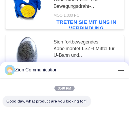
Bewegungsdraht-
Isolierung/Hülle
MOQ:1.000 PC
TRETEN SIE MIT UNS IN
VERBINDUNG
Sich fortbewegendes
Kabelmantel-LSZH-Mittel für
U-Bahn und
Hochgeschwindigkeitseisenbahn
MOQ:1.000 PC
Zion Communication
TRETEN SIE MIT UNS IN
VERBINDUNG
3:40 PM
Beliebte Kategorien
Alle
Good day, what product are you looking for?
Optisches Fasersystem
Lichtwellenleiter