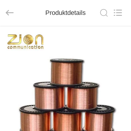
ZION
COMMUNICATION
CO.,
Produktdetails
LTD.
All
Rights
Reserved.
HAUS
PRODUKTE
ÜBER
UNS
FABRIK-
AUSFLUG
QUALITÄTSKONTROLLE