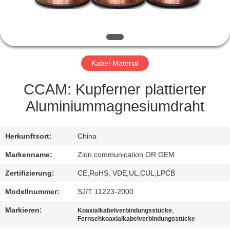
TRETEN
SIE
MIT
Kabel-Material
UNS
IN
CCAM: Kupferner plattierter
VERBINDUNG
Aluminiummagnesiumdraht
FORDERN
Herkunftsort:
China
SIE EIN
Markenname:
Zion communication OR OEM
ZITAT
Zertifizierung:
CE,RoHS, VDE,UL,CUL,LPCB
Modellnummer:
SJ/T 11223-2000
SITEMAP
Markieren:
,
Koaxialkabelverbindungsstücke
Fernsehkoaxialkabelverbindungsstücke