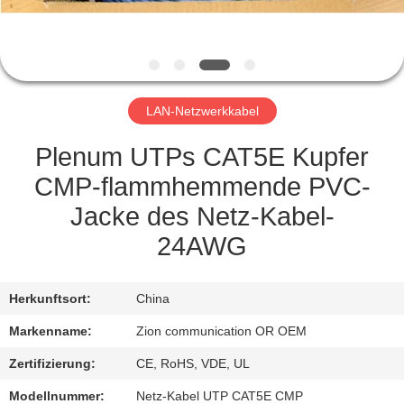
TRETEN
SIE
MIT
LAN-Netzwerkkabel
UNS
IN
Plenum UTPs CAT5E Kupfer
VERBINDUNG
CMP-flammhemmende PVC-
Jacke des Netz-Kabel-
FORDERN
24AWG
SIE EIN
ZITAT
Herkunftsort:
China
Markenname:
Zion communication OR OEM
SITEMAP
Zertifizierung:
CE, RoHS, VDE, UL
Modellnummer:
Netz-Kabel UTP CAT5E CMP