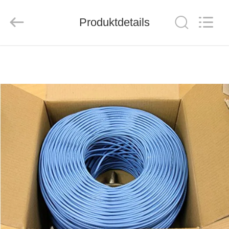
ZION
COMMUNICATION
CO.,
Produktdetails
LTD.
All
Rights
Reserved.
HAUS
PRODUKTE
ÜBER
UNS
FABRIK-
AUSFLUG
QUALITÄTSKONTROLLE