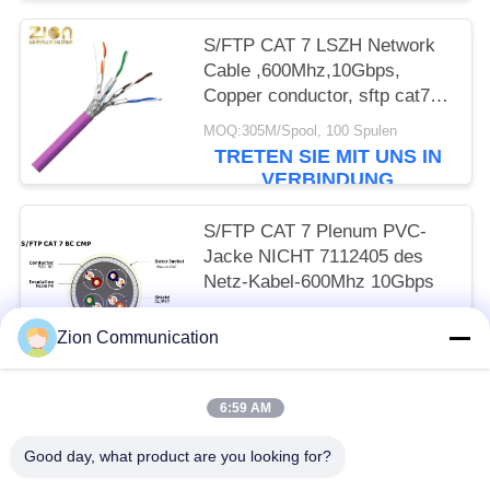
S/FTP CAT 7 LSZH Network
Cable ,600Mhz,10Gbps,
Copper conductor, sftp cat7
ethernet cable, cat7 lan cable
MOQ:305M/Spool, 100 Spulen
NO 7112406
TRETEN SIE MIT UNS IN
VERBINDUNG
S/FTP CAT 7 Plenum PVC-
Jacke NICHT 7112405 des
Netz-Kabel-600Mhz 10Gbps
MOQ:305M/Spool, 100 Spulen
Zion Communication
TRETEN SIE MIT UNS IN
VERBINDUNG
6:59 AM
Beliebte Kategorien
Alle
Good day, what product are you looking for?