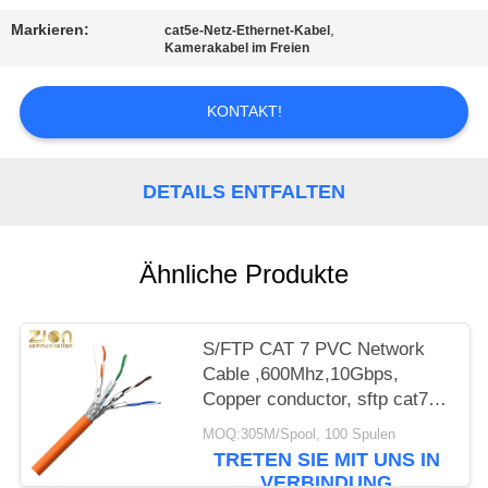
PRIVACY
Markieren:
,
cat5e-Netz-Ethernet-Kabel
POLICY
Kamerakabel im Freien
KONTAKT!
DETAILS ENTFALTEN
Ähnliche Produkte
S/FTP CAT 7 PVC Network
Cable ,600Mhz,10Gbps,
Copper conductor, sftp cat7
ethernet cable, cat7 lan cable
MOQ:305M/Spool, 100 Spulen
NO 7112402
TRETEN SIE MIT UNS IN
VERBINDUNG