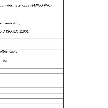
 cm des netz-Kabel-24AWG PVC-
UL-Thema 444,
e D ISO.IEC 11801
oßes Kupfer
L CM