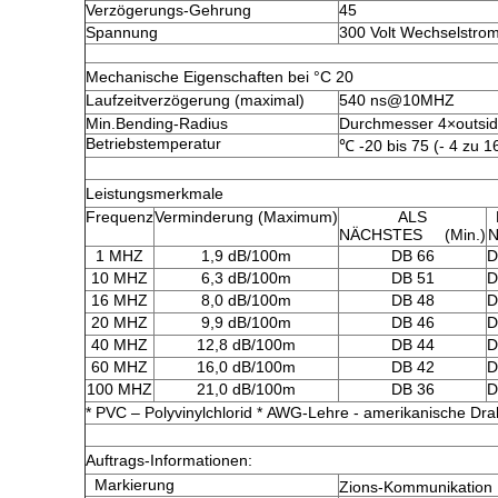
Verzögerungs-Gehrung
45
Spannung
300 Volt Wechselstro
Mechanische Eigenschaften bei °C 20
Laufzeitverzögerung (maximal)
540 ns@10MHZ
Min.Bending-Radius
Durchmesser 4×outsid
Betriebstemperatur
℃ -20 bis 75 (- 4 zu 
Leistungsmerkmale
Frequenz
Verminderung (Maximum)
ALS
NÄCHSTES (Min.)
1 MHZ
1,9 dB/100m
DB 66
D
10 MHZ
6,3 dB/100m
DB 51
D
16 MHZ
8,0 dB/100m
DB 48
D
20 MHZ
9,9 dB/100m
DB 46
D
40 MHZ
12,8 dB/100m
DB 44
D
60 MHZ
16,0 dB/100m
DB 42
D
100 MHZ
21,0 dB/100m
DB 36
D
* PVC – Polyvinylchlorid * AWG-Lehre - amerikanische Dra
Auftrags-Informationen:
Markierung
Zions-Kommunikatio