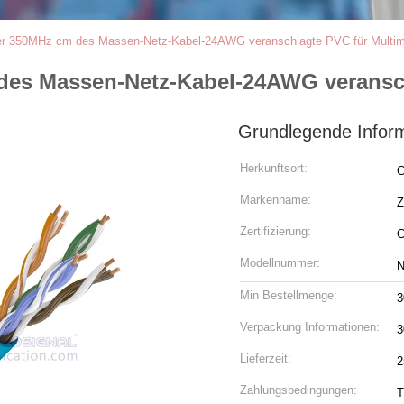
 350MHz cm des Massen-Netz-Kabel-24AWG veranschlagte PVC für Multim
es Massen-Netz-Kabel-24AWG veransch
Grundlegende Infor
Herkunftsort:
C
Markenname:
Z
Zertifizierung:
C
Modellnummer:
N
Min Bestellmenge:
3
Verpackung Informationen:
3
Lieferzeit:
2
Zahlungsbedingungen:
T