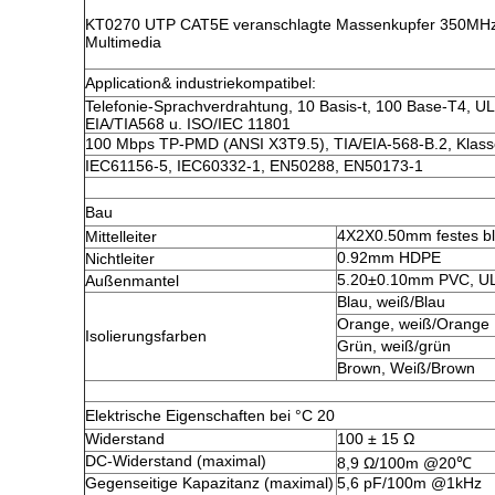
KT0270 UTP CAT5E veranschlagte Massenkupfer 350MHz
Multimedia
Application& industriekompatibel:
Telefonie-Sprachverdrahtung, 10 Basis-t, 100 Base-T4, 
EIA/TIA568 u. ISO/IEC 11801
100 Mbps TP-PMD (ANSI X3T9.5), TIA/EIA-568-B.2, Klass
IEC61156-5, IEC60332-1, EN50288, EN50173-1
Bau
4X2X0.50mm festes bl
Mittelleiter
0.92mm HDPE
Nichtleiter
5.20±0.10mm PVC, U
Außenmantel
Blau, weiß/Blau
Orange, weiß/Orange
Isolierungsfarben
Grün, weiß/grün
Brown, Weiß/Brown
Elektrische Eigenschaften bei °C 20
Widerstand
100 ± 15 Ω
DC-Widerstand (maximal)
8,9 Ω/100m @20℃
Gegenseitige Kapazitanz (maximal)
5,6 pF/100m @1kHz