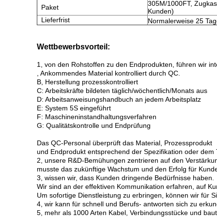
305M/1000FT, Zugkaste
Paket
Kunden)
Lieferfrist
Normalerweise 25 Tag
Wettbewerbsvorteil:
1, von den Rohstoffen zu den Endprodukten, führen wir int
, Ankommendes Material kontrolliert durch QC.
B, Herstellung prozesskontrolliert
C: Arbeitskräfte bildeten täglich/wöchentlich/Monats aus
D: Arbeitsanweisungshandbuch an jedem Arbeitsplatz
E: System 5S eingeführt
F: Maschineninstandhaltungsverfahren
G: Qualitätskontrolle und Endprüfung
Das QC-Personal überprüft das Material, Prozessprodukt
und Endprodukt entsprechend der Spezifikation oder dem 
2, unsere R&D-Bemühungen zentrieren auf den Verstärkun
musste das zukünftige Wachstum und den Erfolg für Kund
3, wissen wir, dass Kunden dringende Bedürfnisse haben.
Wir sind an der effektiven Kommunikation erfahren, auf K
Um sofortige Dienstleistung zu erbringen, können wir für 
4, wir kann für schnell und Berufs- antworten sich zu erku
5, mehr als 1000 Arten Kabel, Verbindungsstücke und bau