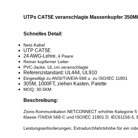
UTPs CAT5E veranschlagte Massenkupfer 350MH
Schnelles Detail:
Netz-Kabel
UTP CAT5E
24 AWG-Lehre,
4 Paare
Reiner kupferner Leiter
PVC-Jacke, UL cm veranschlagte
Referenzstandard: UL444, UL910
Eingewilligt zu ANSI/TIA/EIA-568 u. zu ISO/IEC 11801
305M, 1000FT, ziehen Kasten, Palette
MOQ: 30.5KM
Beschreibung:
Zions-Kommunikation NETCONNECT erhöhte Kategorie 5 (
Klasse ITA/EIA 568-C und ISO/IEC 11801 D, IEC61156-5
Leistungsanforderungen, Extradurchfahrtshöhe für ein rob