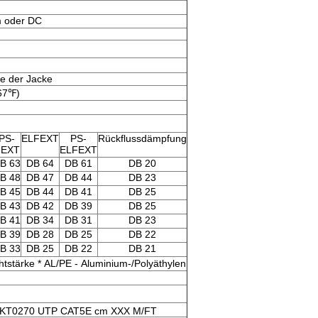
m oder DC
e der Jacke
167℉)
PS-
ELFEXT
PS-
Rückflussdämpfung
NEXT
ELFEXT
B 63
DB 64
DB 61
DB 20
B 48
DB 47
DB 44
DB 23
B 45
DB 44
DB 41
DB 25
B 43
DB 42
DB 39
DB 25
B 41
DB 34
DB 31
DB 23
B 39
DB 28
DB 25
DB 22
B 33
DB 25
DB 22
DB 21
htstärke * AL/PE - Aluminium-/Polyäthylen
n KT0270 UTP CAT5E cm XXX M/FT