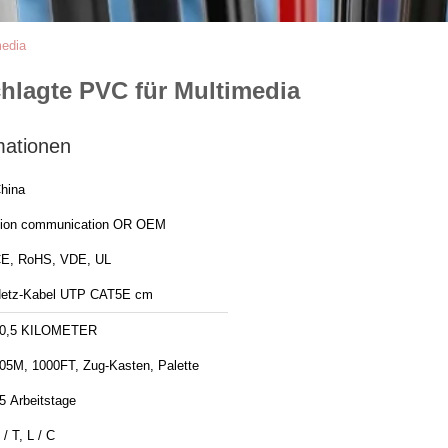
edia
lagte PVC für Multimedia
mationen
hina
ion communication OR OEM
E, RoHS, VDE, UL
etz-Kabel UTP CAT5E cm
0,5 KILOMETER
05M, 1000FT, Zug-Kasten, Palette
5 Arbeitstage
 / T, L / C