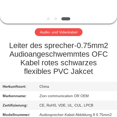
TRETEN
SIE
MIT
Audio- und Videokabel
UNS
IN
Leiter des sprecher-0.75mm2
VERBINDUNG
Audioangeschwemmtes OFC
Kabel rotes schwarzes
FORDERN
flexibles PVC Jakcet
SIE EIN
ZITAT
Herkunftsort:
China
Markenname:
Zion communication OR OEM
SITEMAP
Zertifizierung:
CE, RoHS, VDE, UL, CUL, LPCB
Modellnummer:
Audiosprecher-Kabel-Abbildung 8 0.75mm2