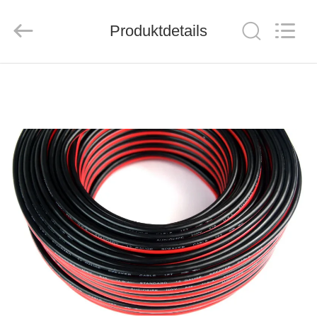
ZION
COMMUNICATION
CO.,
Produktdetails
LTD.
All
Rights
Reserved.
HAUS
PRODUKTE
ÜBER
UNS
FABRIK-
AUSFLUG
QUALITÄTSKONTROLLE