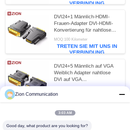
VERBINDUNG
DVI24+1 Männlich-HDMI-
Frauen-Adapter DVI-HDMI-
Konvertierung für nahtlose
Anschlussverbindung
MOQ:100 Kilometer
TRETEN SIE MIT UNS IN
VERBINDUNG
DVI24+5 Männlich auf VGA
Weiblich Adapter nahtlose
DVI auf VGA
Videoumwandlung für Display-
MOQ:100 Kilometer
Konnektivität
Zion Communication
TRETEN SIE MIT UNS IN
VERBINDUNG
3:03 AM
Beliebte Kategorien
Alle
Good day, what product are you looking for?