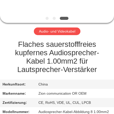
TRETEN
SIE
MIT
Audio- und Videokabel
UNS
IN
Flaches sauerstofffreies
VERBINDUNG
kupfernes Audiosprecher-
Kabel 1.00mm2 für
FORDERN
Lautsprecher-Verstärker
SIE EIN
ZITAT
Herkunftsort:
China
Markenname:
Zion communication OR OEM
SITEMAP
Zertifizierung:
CE, RoHS, VDE, UL, CUL, LPCB
Modellnummer:
Audiosprecher-Kabel-Abbildung 8 1.00mm2