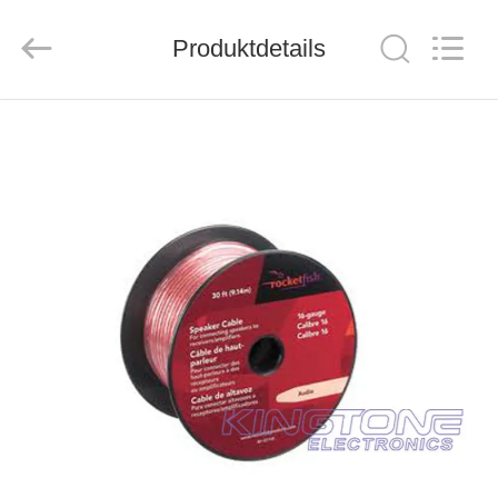
ZION
COMMUNICATION
CO.,
Produktdetails
LTD.
All
Rights
Reserved.
HAUS
PRODUKTE
ÜBER
UNS
FABRIK-
AUSFLUG
QUALITÄTSKONTROLLE