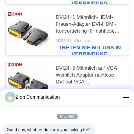
VERBINDUNG
DVI24+1 Männlich-HDMI-
Frauen-Adapter DVI-HDMI-
Konvertierung für nahtlose
Anschlussverbindung
MOQ:100 Kilometer
TRETEN SIE MIT UNS IN
VERBINDUNG
DVI24+5 Männlich auf VGA
Weiblich Adapter nahtlose
DVI auf VGA
Videoumwandlung für Display-
MOQ:100 Kilometer
Konnektivität
Zion Communication
TRETEN SIE MIT UNS IN
VERBINDUNG
6:56 AM
Beliebte Kategorien
Alle
Good day, what product are you looking for?