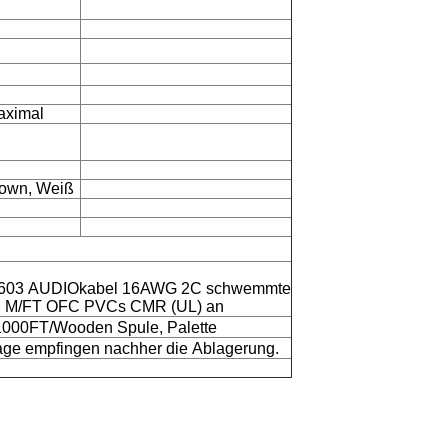
aximal
rown, Weiß
1603 AUDIOkabel 16AWG 2C schwemmte
X M/FT OFC PVCs CMR (UL) an
1000FT/Wooden Spule, Palette
ge empfingen nachher die Ablagerung.