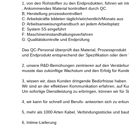
1, von den Rohstoffen zu den Endprodukten, führen wir int
, Ankommendes Material kontrolliert durch QC.
B, Herstellung prozesskontrolliert
C: Arbeitskräfte bildeten täglich/wöchentlich/Monats aus
D: Arbeitsanweisungshandbuch an jedem Arbeitsplatz
E: System 5S eingeführt
F: Maschineninstandhaltungsverfahren
G: Qualitätskontrolle und Endprüfung
Das QC-Personal überprüft das Material, Prozessprodukt
und Endprodukt entsprechend der Spezifikation oder dem 
2, unsere R&D-Bemühungen zentrieren auf den Verstärkun
musste das zukünftige Wachstum und den Erfolg für Kund
3, wissen wir, dass Kunden dringende Bedürfnisse haben.
Wir sind an der effektiven Kommunikation erfahren, auf K
Um sofortige Dienstleistung zu erbringen, können wir für 
4, wir kann für schnell und Berufs- antworten sich zu erku
5, mehr als 1000 Arten Kabel, Verbindungsstücke und bau
6, Intime-Lieferung