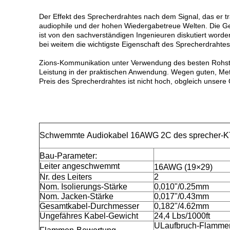
Der Effekt des Sprecherdrahtes nach dem Signal, das er trä
audiophile und der hohen Wiedergabetreue Welten. Die Ge
ist von den sachverständigen Ingenieuren diskutiert worden
bei weitem die wichtigste Eigenschaft des Sprecherdrahtes
Zions-Kommunikation unter Verwendung des besten Rohstof
Leistung in der praktischen Anwendung. Wegen guten, 
Preis des Sprecherdrahtes ist nicht hoch, obgleich unsere Qu
Schwemmte Audiokabel 16AWG 2C des sprecher-K
Bau-Parameter:
Leiter angeschwemmt
16AWG (19×29)
Nr. des Leiters
2
Nom. Isolierungs-Stärke
0,010"/0.25mm
Nom. Jacken-Stärke
0,017"/0.43mm
Gesamtkabel-Durchmesser
0,182"/4.62mm
Ungefähres Kabel-Gewicht
24,4 Lbs/1000ft
ULaufbruch-Flamme