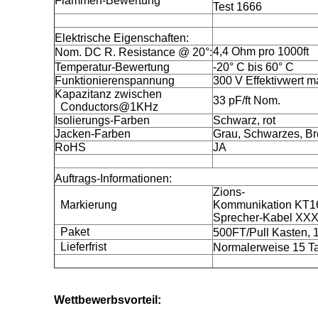
Flammen-Bewertung
Test 1666
Elektrische Eigenschaften:
4,4 Ohm pro 1000ft
Nom. DC R. Resistance @ 20°:
Temperatur-Bewertung
-20° C bis 60° C
Funktionierenspannung
300 V Effektivwert m
Kapazitanz zwischen
33 pF/ft Nom.
Conductors@1KHz
Isolierungs-Farben
Schwarz, rot
Jacken-Farben
Grau, Schwarzes, B
RoHS
JA
Auftrags-Informationen:
Zions-
Markierung
Kommunikation KT
Sprecher-Kabel XX
Paket
500FT/Pull Kasten, 
Lieferfrist
Normalerweise 15 Ta
Wettbewerbsvorteil: