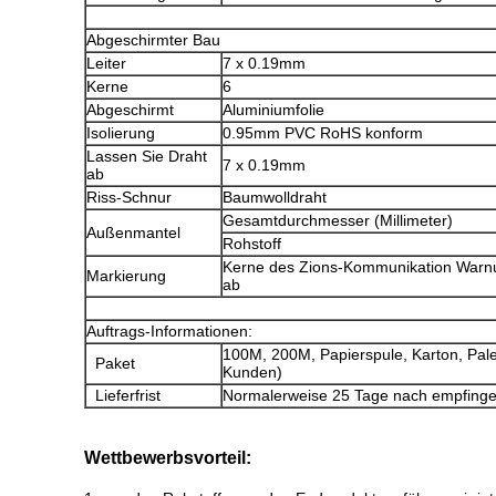
Abgeschirmter Bau
Leiter
7 x 0.19mm
Kerne
6
Abgeschirmt
Aluminiumfolie
Isolierung
0.95mm PVC
RoHS konform
Lassen Sie Draht
7 x 0.19mm
ab
Riss-Schnur
Baumwolldraht
Gesamtdurchmesser (Millimeter)
Außenmantel
Rohstoff
Kerne
des Zions-
Kommunikation
Warn
Markierung
ab
Auftrags-Informationen:
100M, 200M, Papierspule, Karton, Pal
Paket
Kunden)
Lieferfrist
Normalerweise 25 Tage nach empfinge
Wettbewerbsvorteil: