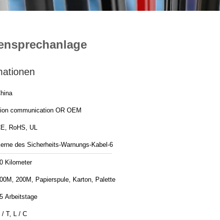
ensprechanlage
mationen
hina
ion communication OR OEM
E, RoHS, UL
erne des Sicherheits-Warnungs-Kabel-6
0 Kilometer
00M, 200M, Papierspule, Karton, Palette
5 Arbeitstage
 / T, L / C