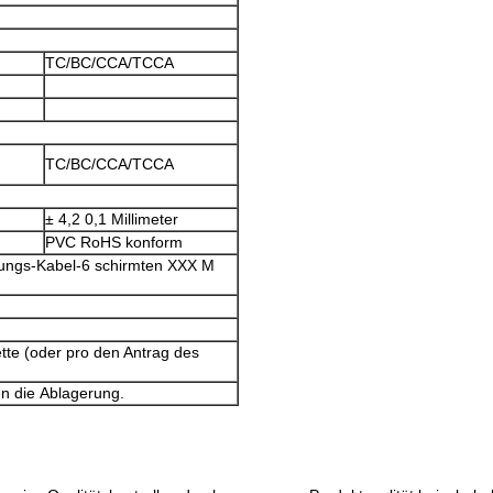
TC/BC/CCA/TCCA
TC/BC/CCA/TCCA
± 4,2 0,1 Millimeter
PVC
RoHS konform
ungs-
Kabel-
6
schirmten XXX M
ette
(oder pro den Antrag des
n die Ablagerung.