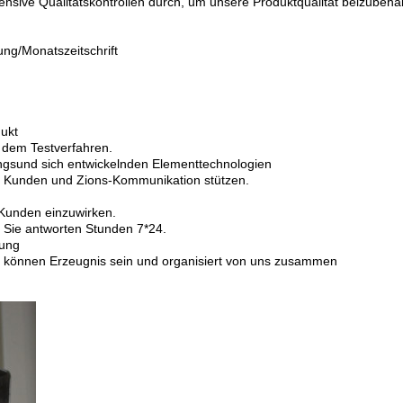
ensive Qualitätskontrollen durch, um unsere Produktqualität beizubehal
ung/Monatszeitschrift
dukt
 dem Testverfahren.
gsund sich entwickelnden Elementtechnologien
ür Kunden und Zions-Kommunikation stützen.
 Kunden einzuwirken.
r Sie antworten Stunden 7*24.
gung
t können Erzeugnis sein und organisiert von uns zusammen