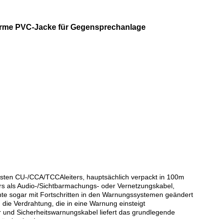
orme PVC-Jacke für Gegensprechanlage
ten CU-/CCA/TCCAleiters, hauptsächlich verpackt in 100m
rs als Audio-/Sichtbarmachungs- oder Vernetzungskabel,
hnte sogar mit Fortschritten in den Warnungssystemen geändert
die Verdrahtung, die in eine Warnung einsteigt
uer und Sicherheitswarnungskabel liefert das grundlegende