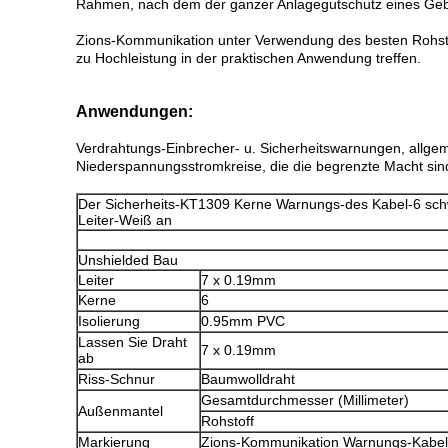
Rahmen, nach dem der ganzer Anlagegutschutz eines Geb
Zions-Kommunikation unter Verwendung des besten Rohsto
zu Hochleistung in der praktischen Anwendung treffen.
Anwendungen:
Verdrahtungs-Einbrecher- u. Sicherheitswarnungen, allge
Niederspannungsstromkreise, die die begrenzte Macht sin
Der Sicherheits-KT1309
Kerne
Warnungs-
des
Kabel-
6
sch
Leiter-Weiß
an
Unshielded Bau
Leiter
7 x 0.19mm
Kerne
6
Isolierung
0.95mm PVC
Lassen Sie Draht
7 x 0.19mm
ab
Riss-Schnur
Baumwolldraht
Gesamtdurchmesser (Millimeter)
Außenmantel
Rohstoff
Markierung
Zions-Kommunikation Warnungs-Kabel