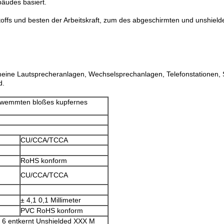
äudes basiert.
ffs und besten der Arbeitskraft, zum des abgeschirmten und unshiel
meine Lautsprecheranlagen, Wechselsprechanlagen, Telefonstationen, 
d.
wemmten bloßes kupfernes
CU/CCA/TCCA
RoHS konform
CU/CCA/TCCA
± 4,1 0,1 Millimeter
PVC
RoHS konform
6 entkernt
Unshielded XXX M