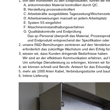
1, von den Rohstoffen zu den Endprodukten, führen wir int
A, ankommendes Material kontrolliert durch QC.
B, Herstellung prozesskontrolliert
C: Arbeitskräfte ausgebildete Tageszeitung/Wochenzeit
D: Arbeitsanweisungen manuell an jedem Arbeitsplatz
E: System 5S eingeführt
F: Maschineninstandhaltungsverfahren
G: Qualitätskontrolle und Endprüfung
Das qc-Personal überprüft das Material, Prozesspro
und Endprodukt entsprechend der Spezifikation oder
2, unsere R&D-Bemühungen zentrieren auf den Verstärkun
erforderlich das zukünftige Wachstum und den Erfolg f
3, wissen wir, dass Kunden dringende Bedürfnisse haben.
Wir sind an der effektiven Kommunikation erfahren, auf
Um sofortige Dienstleistung zu erbringen, können wir fü
4, wir können schnell und Berufs- Antwort für das Erkundi
5, mehr als 1000 Arten Kabel, Verbindungsstücke und bau
6, Intime-Lieferung