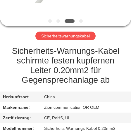
TRETEN
SIE
MIT
Sicherheitswarnungskabel
UNS
IN
Sicherheits-Warnungs-Kabel
VERBINDUNG
schirmte festen kupfernen
Leiter 0.20mm2 für
FORDERN
Gegensprechanlage ab
SIE EIN
ZITAT
Herkunftsort:
China
Markenname:
Zion communication OR OEM
SITEMAP
Zertifizierung:
CE, RoHS, UL
Modellnummer:
Sicherheits-Warnungs-Kabel 0.20mm2