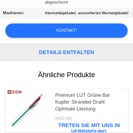
PRIVACY
abgeschirmt
POLICY
Markieren:
,
Alarmanlagekabel
aussortiertes Warnungskabel
KONTAKT!
DETAILS ENTFALTEN
Ähnliche Produkte
Premium LUT Grüne Bar
Kupfer Stranded Draht
Optimale Leistung
MOQ:500
TRETEN SIE MIT UNS IN
VERBINDUNG