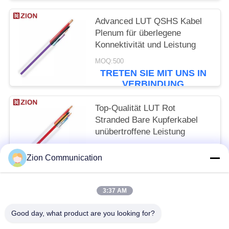
Advanced LUT QSHS Kabel
Plenum für überlegene
Konnektivität und Leistung
MOQ:500
TRETEN SIE MIT UNS IN
VERBINDUNG
Top-Qualität LUT Rot
Stranded Bare Kupferkabel
unübertroffene Leistung
MOQ:500
Zion Communication
TRETEN SIE MIT UNS IN
VERBINDUNG
3:37 AM
Beliebte Kategorien
Alle
Good day, what product are you looking for?