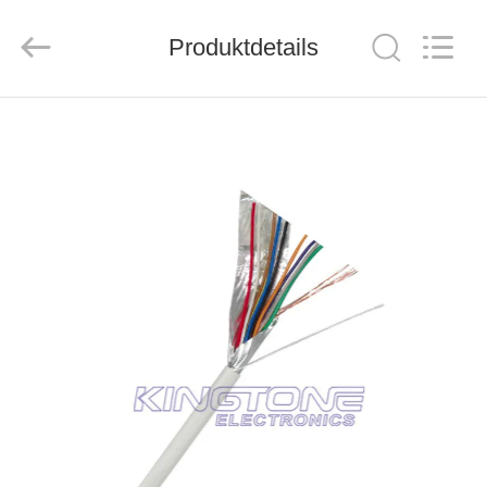
ZION
COMMUNICATION
CO.,
Produktdetails
LTD.
All
Rights
Reserved.
HAUS
PRODUKTE
ÜBER
UNS
FABRIK-
AUSFLUG
QUALITÄTSKONTROLLE