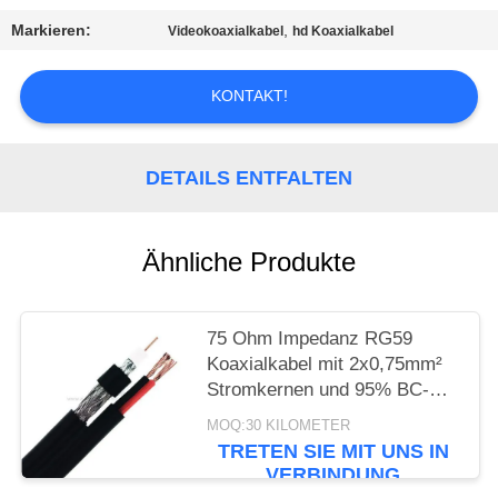
PRIVACY
Markieren:
,
Videokoaxialkabel
hd Koaxialkabel
POLICY
KONTAKT!
DETAILS ENTFALTEN
Ähnliche Produkte
75 Ohm Impedanz RG59
Koaxialkabel mit 2x0,75mm²
Stromkernen und 95% BC-
Geflechtschirm für CCTV
MOQ:30 KILOMETER
TRETEN SIE MIT UNS IN
VERBINDUNG