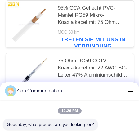
95% CCA Geflecht PVC-
Mantel RG59 Mikro-
Koaxialkabel mit 75 Ohm
Impedanz für CCTV
MOQ:30 km
TRETEN SIE MIT UNS IN
VERBINDUNG
75 Ohm RG59 CCTV-
Koaxialkabel mit 22 AWG BC-
Leiter 47% Aluminiumschild
und PVC CM-Jacket
MOQ:30 km
Zion Communication
TRETEN SIE MIT UNS IN
VERBINDUNG
12:26 PM
Beliebte Kategorien
Alle
Good day, what product are you looking for?
Optisches Fasersystem
Lichtwellenleiter