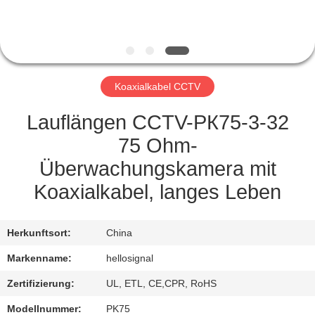
TRETEN
SIE
MIT
Koaxialkabel CCTV
UNS
IN
Lauflängen CCTV-РК75-3-32
VERBINDUNG
75 Ohm-
Überwachungskamera mit
FORDERN
Koaxialkabel, langes Leben
SIE EIN
ZITAT
Herkunftsort:
China
Markenname:
hellosignal
SITEMAP
Zertifizierung:
UL, ETL, CE,CPR, RoHS
Modellnummer:
PK75