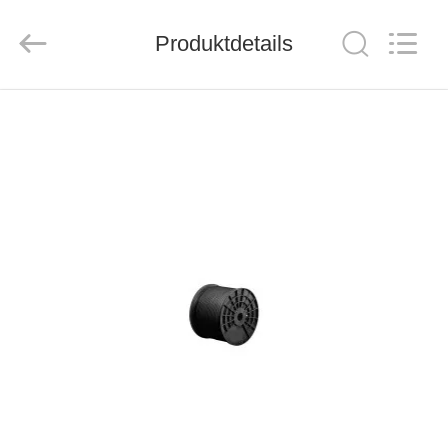
ZION
COMMUNICATION
CO.,
Produktdetails
LTD.
All
Rights
Reserved.
HAUS
PRODUKTE
ÜBER
UNS
FABRIK-
AUSFLUG
QUALITÄTSKONTROLLE