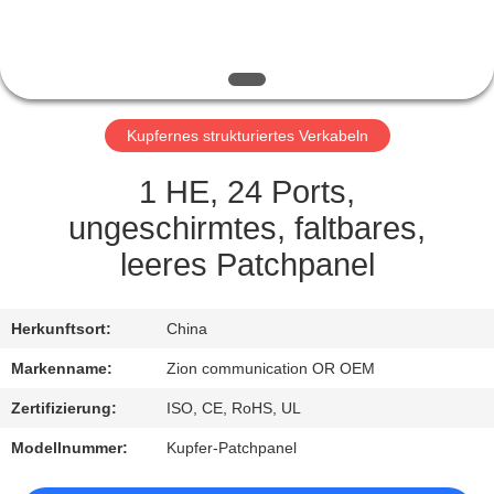
TRETEN
SIE
MIT
Kupfernes strukturiertes Verkabeln
UNS
IN
1 HE, 24 Ports,
VERBINDUNG
ungeschirmtes, faltbares,
leeres Patchpanel
FORDERN
SIE EIN
Herkunftsort:
China
ZITAT
Markenname:
Zion communication OR OEM
Zertifizierung:
ISO, CE, RoHS, UL
SITEMAP
Modellnummer:
Kupfer-Patchpanel