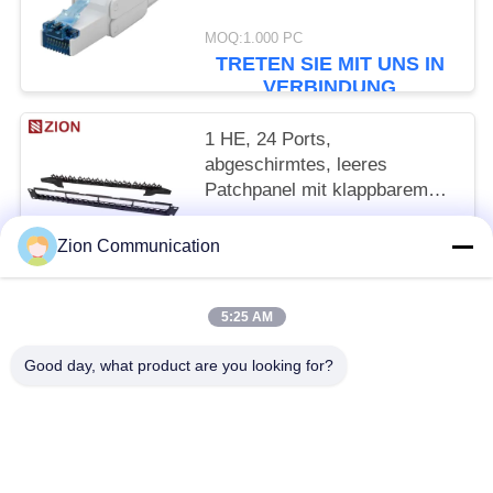
MOQ:1.000 PC
TRETEN SIE MIT UNS IN
VERBINDUNG
1 HE, 24 Ports,
abgeschirmtes, leeres
Patchpanel mit klappbarem
Kabelmanager
MOQ:1.000 PC
Zion Communication
TRETEN SIE MIT UNS IN
VERBINDUNG
5:25 AM
Beliebte Kategorien
Alle
Good day, what product are you looking for?
Optisches Fasersystem
Lichtwellenleiter
Kupfernes Strukturiertes Verkabeln
50-Ohm-Koaxialkabel