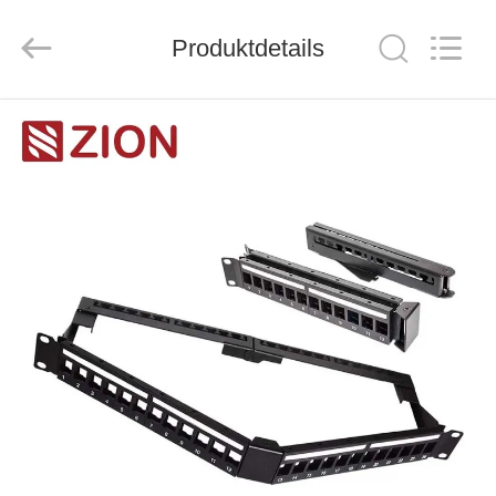
ZION
COMMUNICATION
CO.,
Produktdetails
LTD.
All
Rights
Reserved.
HAUS
PRODUKTE
ÜBER
UNS
FABRIK-
AUSFLUG
QUALITÄTSKONTROLLE