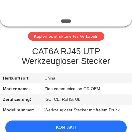
TRETEN
SIE
MIT
Kupfernes strukturiertes Verkabeln
UNS
IN
CAT6A RJ45 UTP
VERBINDUNG
Werkzeugloser Stecker
FORDERN
Herkunftsort:
China
SIE EIN
Markenname:
Zion communication OR OEM
ZITAT
Zertifizierung:
ISO, CE, RoHS, UL
Modellnummer:
Werkzeugloser Stecker mit freiem Druck
SITEMAP
KONTAKT!