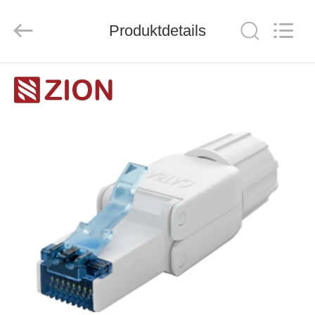
ZION
COMMUNICATION
CO.,
Produktdetails
LTD.
All
Rights
Reserved.
HAUS
PRODUKTE
ÜBER
UNS
FABRIK-
AUSFLUG
QUALITÄTSKONTROLLE