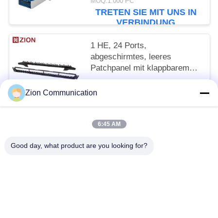
MOQ:1.000 PC
TRETEN SIE MIT UNS IN
VERBINDUNG
1 HE, 24 Ports,
abgeschirmtes, leeres
Patchpanel mit klappbarem
Kabelmanager
MOQ:1.000 PC
Zion Communication
TRETEN SIE MIT UNS IN
VERBINDUNG
6:45 AM
Beliebte Kategorien
Alle
Good day, what product are you looking for?
Optisches Fasersystem
Lichtwellenleiter
Kupfernes Strukturiertes Verkabeln
50-Ohm-Koaxialkabel