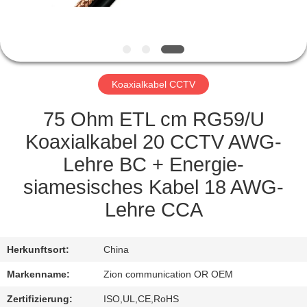
TRETEN
SIE
MIT
Koaxialkabel CCTV
UNS
IN
75 Ohm ETL cm RG59/U
VERBINDUNG
Koaxialkabel 20 CCTV AWG-
Lehre BC + Energie-
FORDERN
siamesisches Kabel 18 AWG-
SIE EIN
Lehre CCA
ZITAT
Herkunftsort:
China
SITEMAP
Markenname:
Zion communication OR OEM
Zertifizierung:
ISO,UL,CE,RoHS