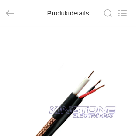
ZION
COMMUNICATION
CO.,
Produktdetails
LTD.
All
Rights
Reserved.
HAUS
PRODUKTE
ÜBER
UNS
FABRIK-
AUSFLUG
QUALITÄTSKONTROLLE