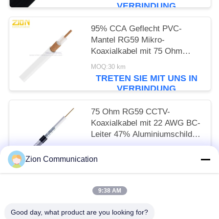
VERBINDUNG
95% CCA Geflecht PVC-
Mantel RG59 Mikro-
Koaxialkabel mit 75 Ohm
Impedanz für CCTV
MOQ:30 km
TRETEN SIE MIT UNS IN
VERBINDUNG
75 Ohm RG59 CCTV-
Koaxialkabel mit 22 AWG BC-
Leiter 47% Aluminiumschild
und PVC CM-Jacket
MOQ:30 km
Zion Communication
TRETEN SIE MIT UNS IN
VERBINDUNG
9:38 AM
Beliebte Kategorien
Alle
Good day, what product are you looking for?