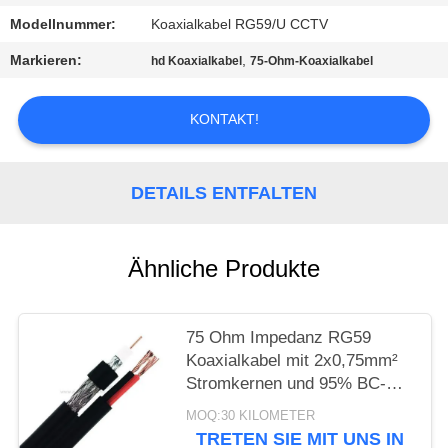
PRIVACY
Modellnummer:
Koaxialkabel RG59/U CCTV
POLICY
Markieren:
,
hd Koaxialkabel
75-Ohm-Koaxialkabel
KONTAKT!
DETAILS ENTFALTEN
Ähnliche Produkte
75 Ohm Impedanz RG59
Koaxialkabel mit 2x0,75mm²
Stromkernen und 95% BC-
Geflechtschirm für CCTV
MOQ:30 KILOMETER
TRETEN SIE MIT UNS IN