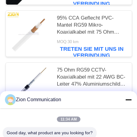
VERBINDUNG
95% CCA Geflecht PVC-
Mantel RG59 Mikro-
Koaxialkabel mit 75 Ohm
Impedanz für CCTV
MOQ:30 km
TRETEN SIE MIT UNS IN
VERBINDUNG
75 Ohm RG59 CCTV-
Koaxialkabel mit 22 AWG BC-
Leiter 47% Aluminiumschild
und PVC CM-Jacket
MOQ:30 km
Zion Communication
TRETEN SIE MIT UNS IN
VERBINDUNG
11:34 AM
Beliebte Kategorien
Alle
Good day, what product are you looking for?