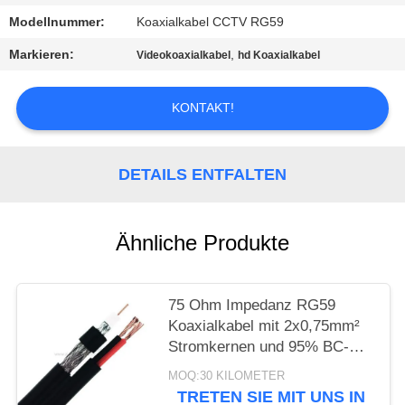
PRIVACY
Modellnummer:
Koaxialkabel CCTV RG59
POLICY
Markieren:
,
Videokoaxialkabel
hd Koaxialkabel
KONTAKT!
DETAILS ENTFALTEN
Ähnliche Produkte
75 Ohm Impedanz RG59
Koaxialkabel mit 2x0,75mm²
Stromkernen und 95% BC-
Geflechtschirm für CCTV
MOQ:30 KILOMETER
TRETEN SIE MIT UNS IN