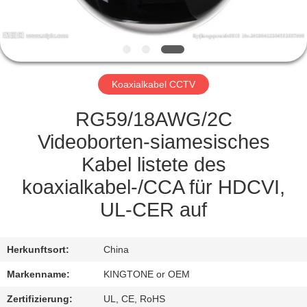
TRETEN
SIE
MIT
Koaxialkabel CCTV
UNS
IN
RG59/18AWG/2C
VERBINDUNG
Videoborten-siamesisches
Kabel listete des
FORDERN
koaxialkabel-/CCA für HDCVI,
SIE EIN
UL-CER auf
ZITAT
Herkunftsort:
China
SITEMAP
Markenname:
KINGTONE or OEM
Zertifizierung:
UL, CE, RoHS