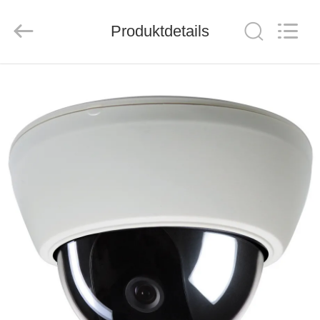
ZION
COMMUNICATION
CO.,
Produktdetails
LTD.
All
Rights
Reserved.
HAUS
PRODUKTE
ÜBER
UNS
FABRIK-
AUSFLUG
QUALITÄTSKONTROLLE