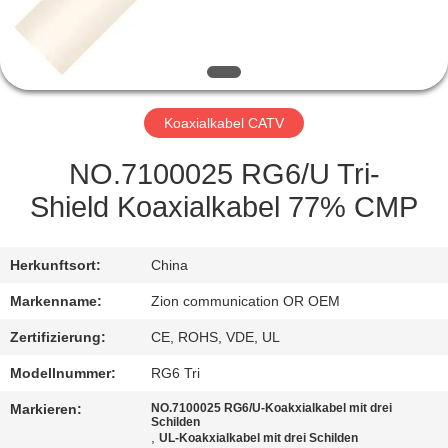
TRETEN
SIE
MIT
Koaxialkabel CATV
UNS
IN
NO.7100025 RG6/U Tri-
VERBINDUNG
Shield Koaxialkabel 77% CMP
FORDERN
Herkunftsort:
China
SIE EIN
Markenname:
Zion communication OR OEM
ZITAT
Zertifizierung:
CE, ROHS, VDE, UL
Modellnummer:
RG6 Tri
SITEMAP
Markieren:
NO.7100025 RG6/U-Koakxialkabel mit drei
Schilden
,
UL-Koakxialkabel mit drei Schilden