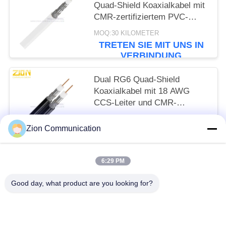
Quad-Shield Koaxialkabel mit
CMR-zertifiziertem PVC-
Mantel für CATV
MOQ:30 KILOMETER
TRETEN SIE MIT UNS IN
VERBINDUNG
Dual RG6 Quad-Shield
Koaxialkabel mit 18 AWG
CCS-Leiter und CMR-
zertifiziert für CATV-MATV-
MOQ:30 KILOMETER
Systeme
Zion Communication
TRETEN SIE MIT UNS IN
VERBINDUNG
6:29 PM
Beliebte Kategorien
Alle
Good day, what product are you looking for?
Optisches Fasersystem
Lichtwellenleiter