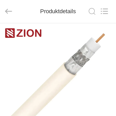
ZION
COMMUNICATION
CO.,
Produktdetails
LTD.
All
Rights
Reserved.
HAUS
PRODUKTE
ÜBER
UNS
FABRIK-
AUSFLUG
QUALITÄTSKONTROLLE