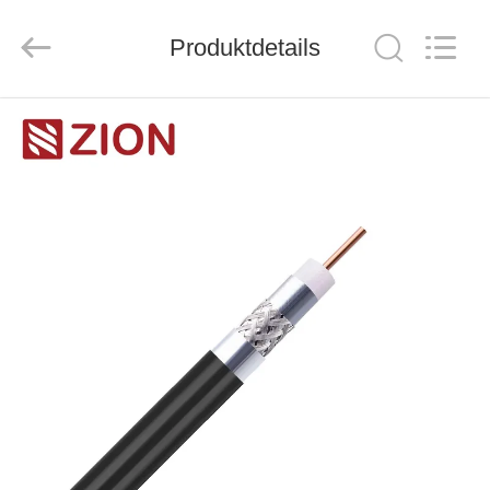
ZION
COMMUNICATION
CO.,
Produktdetails
LTD.
All
Rights
Reserved.
HAUS
PRODUKTE
ÜBER
UNS
FABRIK-
AUSFLUG
QUALITÄTSKONTROLLE