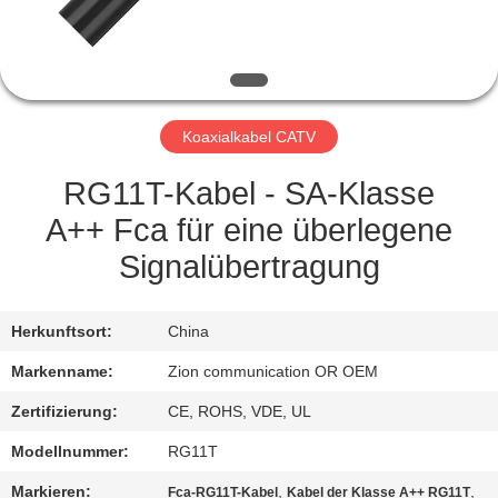
TRETEN
SIE
MIT
Koaxialkabel CATV
UNS
IN
RG11T-Kabel - SA-Klasse
VERBINDUNG
A++ Fca für eine überlegene
Signalübertragung
FORDERN
SIE EIN
Herkunftsort:
China
ZITAT
Markenname:
Zion communication OR OEM
Zertifizierung:
CE, ROHS, VDE, UL
SITEMAP
Modellnummer:
RG11T
Markieren:
,
,
Fca-RG11T-Kabel
Kabel der Klasse A++ RG11T