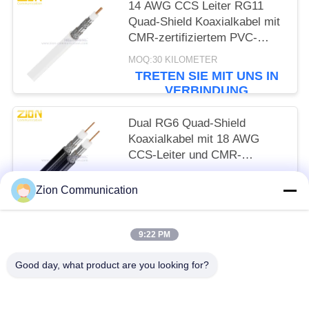
14 AWG CCS Leiter RG11
Quad-Shield Koaxialkabel mit
CMR-zertifiziertem PVC-
Mantel für CATV
MOQ:30 KILOMETER
TRETEN SIE MIT UNS IN
VERBINDUNG
Dual RG6 Quad-Shield
Koaxialkabel mit 18 AWG
CCS-Leiter und CMR-
zertifiziert für CATV-MATV-
MOQ:30 KILOMETER
Systeme
Zion Communication
TRETEN SIE MIT UNS IN
VERBINDUNG
9:22 PM
Beliebte Kategorien
Alle
Good day, what product are you looking for?
Optisches Fasersystem
Lichtwellenleiter