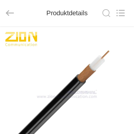
ZION
COMMUNICATION
CO.,
Produktdetails
LTD.
All
Rights
Reserved.
HAUS
PRODUKTE
ÜBER
UNS
FABRIK-
AUSFLUG
QUALITÄTSKONTROLLE