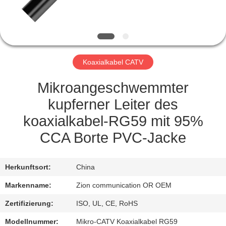
TRETEN
SIE
MIT
Koaxialkabel CATV
UNS
IN
Mikroangeschwemmter
VERBINDUNG
kupferner Leiter des
koaxialkabel-RG59 mit 95%
FORDERN
CCA Borte PVC-Jacke
SIE EIN
ZITAT
Herkunftsort:
China
Markenname:
Zion communication OR OEM
SITEMAP
Zertifizierung:
ISO, UL, CE, RoHS
Modellnummer:
Mikro-CATV Koaxialkabel RG59