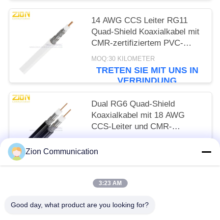
14 AWG CCS Leiter RG11
Quad-Shield Koaxialkabel mit
CMR-zertifiziertem PVC-
Mantel für CATV
MOQ:30 KILOMETER
TRETEN SIE MIT UNS IN
VERBINDUNG
Dual RG6 Quad-Shield
Koaxialkabel mit 18 AWG
CCS-Leiter und CMR-
zertifiziert für CATV-MATV-
MOQ:30 KILOMETER
Systeme
Zion Communication
TRETEN SIE MIT UNS IN
VERBINDUNG
3:23 AM
Beliebte Kategorien
Alle
Good day, what product are you looking for?